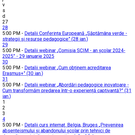
v
s
d
27
28
5:00 PM -
Detalii Conferința Europeană „Săptămâna verde -
strategii și resurse pedagogice” (28 ian.)
29
5:00 PM -
Detalii webinar „Comisia SCIM - an școlar 2024-
2025” - 29 ianuarie 2025
30
5:00 PM -
Detalii webinar „Cum obținem acreditarea
Erasmus+” (30 ian.)
31
5:00 PM -
Detalii webinar „Abordări pedagogice inovatoare -
Cum transformăm predarea într-o experiență captivantă?” (31
ian.)
1
2
3
4
5:00 PM -
Detalii curs internaț. Belgia, Bruges „Prevenirea
absenteismului și abandonului școlar prin tehnici de