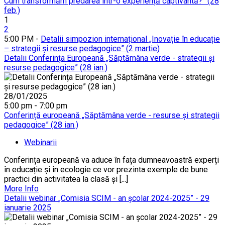
Cum transformăm predarea într-o experiență captivantă?” (28
feb.)
1
2
5:00 PM -
Detalii simpozion internațional „Inovație în educație
– strategii și resurse pedagogice” (2 martie)
Detalii Conferința Europeană „Săptămâna verde - strategii și
resurse pedagogice” (28 ian.)
28/01/2025
5:00 pm - 7:00 pm
Conferință europeană „Săptămâna verde - resurse și strategii
pedagogice” (28 ian.)
Webinarii
Conferința europeană va aduce în fața dumneavoastră experți
în educație și în ecologie ce vor prezinta exemple de bune
practici din activitatea la clasă și [...]
More Info
Detalii webinar „Comisia SCIM - an școlar 2024-2025” - 29
ianuarie 2025