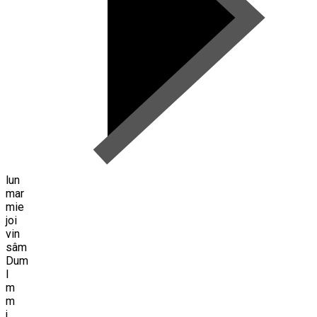
lun
mar
mie
joi
vin
sâm
Dum
l
m
m
j