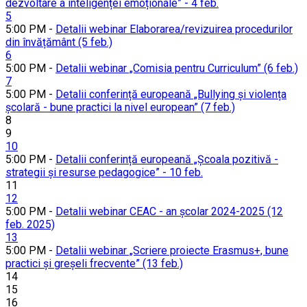
dezvoltare a inteligenței emoționale” - 4 feb.
5
5:00 PM -
Detalii webinar Elaborarea/revizuirea procedurilor
din învățământ (5 feb.)
6
5:00 PM -
Detalii webinar „Comisia pentru Curriculum” (6 feb.)
7
5:00 PM -
Detalii conferință europeană „Bullying și violența
școlară - bune practici la nivel european” (7 feb.)
8
9
10
5:00 PM -
Detalii conferință europeană „Școala pozitivă -
strategii și resurse pedagogice” - 10 feb.
11
12
5:00 PM -
Detalii webinar CEAC - an școlar 2024-2025 (12
feb. 2025)
13
5:00 PM -
Detalii webinar „Scriere proiecte Erasmus+, bune
practici și greșeli frecvente” (13 feb.)
14
15
16