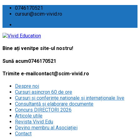
0746170521
cursuri@scim-vivid.ro
Bine ați venit
pe site-ul nostru!
Sună acum
0746170521
Trimite e-mail
contact@scim-vivid.ro
Despre noi
Cursuri asincron 60 de ore
Cursuri și conferințe naționale și internaționale live
Consultanţă și elaborare documente
Concurs DIRECTORI 2026
Articole utile
Revista Vivid Edu
Devino membru al Asociației
Contact