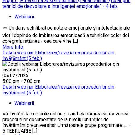
Bruges „Prevenirea absenteismului și abandonului școlar prin
tehnici de dezvoltare a inteligenței emoționale” - 4 feb.
Webinarii
✏️ Un dans echilibrat pe notele emoționale și intelectuale ale
vieții depinde de îmbinarea armonioasă a tehnicilor celor doi
coregrafi: rațiunea - cea care vine [...]
More Info
Detalii webinar Elaborarea/revizuirea procedurilor din
învățământ (5 feb.)
05/02/2025
5:00 pm - 7:00 pm
Detalii webinar Elaborarea/revizuirea procedurilor din
învățământ (5 feb.)
Webinarii
Vă invităm la cursurile online privind elaborarea și revizuirea
procedurilor documentate de la nivelul unităților de
învățământ preuniversitar. Următoarele grupe programate: .... -
5 FEBRUARIE [...]