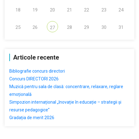
18
19
20
21
22
23
24
25
26
28
29
30
31
27
Articole recente
Bibliografie concurs directori
Concurs DIRECTORI 2026
Muzică pentru sala de clasă: concentrare, relaxare, reglare
emoțională
Simpozion internațional „Inovație în educație – strategii și
resurse pedagogice”
Gradația de merit 2026