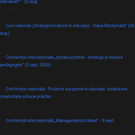
adevărat?” - 25 aug.
online
Curs național „Strategii moderne în educație - Clasa Răsturnată” (26
aug.)
online
Conferință internațională „Școala pozitivă - strategii și resurse
pedagogice” (2 sept. 2026)
Online
Conferința națională - Proiecte europene în educație: colaborare,
creativitate și bune practici
Online
Conferință internațională „Managementul clasei” - 9 sept.
Online