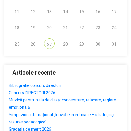
11
12
13
14
15
16
17
18
19
20
21
22
23
24
25
26
28
29
30
31
27
Articole recente
Bibliografie concurs directori
Concurs DIRECTORI 2026
Muzică pentru sala de clasă: concentrare, relaxare, reglare
emoțională
Simpozion internațional „Inovație în educație – strategii și
resurse pedagogice”
Gradația de merit 2026