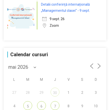
Detalii conferință internațională
„Managementul clasei” - 9 sept.
9 sept. 26
Zoom
Calendar cursuri
L
M
M
J
V
S
D
27
28
29
1
2
3
30
4
8
9
10
5
6
7