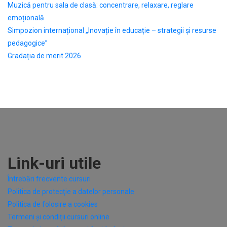
Muzică pentru sala de clasă: concentrare, relaxare, reglare
emoțională
Simpozion internațional „Inovație în educație – strategii și resurse
pedagogice”
Gradația de merit 2026
Link-uri utile
Întrebări frecvente cursuri
Politica de protecţie a datelor personale
Politica de folosire a cookies
Termeni și condiții cursuri online