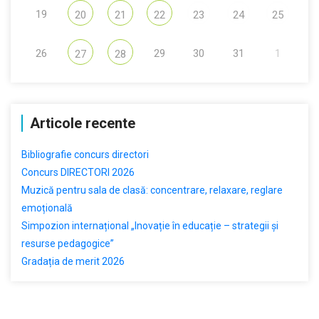
19
20
21
22
23
24
25
26
29
30
31
1
27
28
Articole recente
Bibliografie concurs directori
Concurs DIRECTORI 2026
Muzică pentru sala de clasă: concentrare, relaxare, reglare
emoțională
Simpozion internațional „Inovație în educație – strategii și
resurse pedagogice”
Gradația de merit 2026