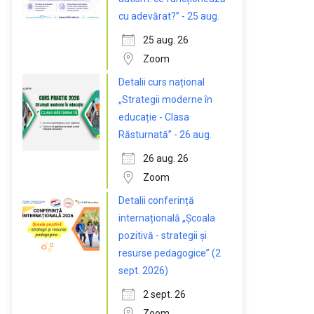
cu adevărat?” - 25 aug.
25 aug. 26
Zoom
Detalii curs național
„Strategii moderne în
educație - Clasa
Răsturnată” - 26 aug.
26 aug. 26
Zoom
Detalii conferință
internațională „Școala
pozitivă - strategii și
resurse pedagogice” (2
sept. 2026)
2 sept. 26
Zoom