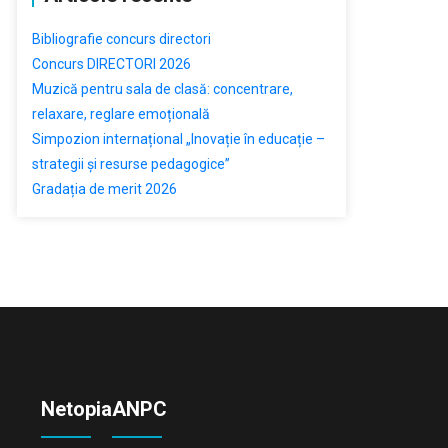
Bibliografie concurs directori
Concurs DIRECTORI 2026
Muzică pentru sala de clasă: concentrare,
relaxare, reglare emoțională
Simpozion internațional „Inovație în educație –
strategii și resurse pedagogice”
Gradația de merit 2026
Netopia
ANPC