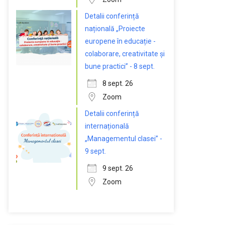
Detalii conferință
națională „Proiecte
europene în educație -
colaborare, creativitate și
bune practici” - 8 sept.
8 sept. 26
Zoom
Detalii conferință
internațională
„Managementul clasei” -
9 sept.
9 sept. 26
Zoom