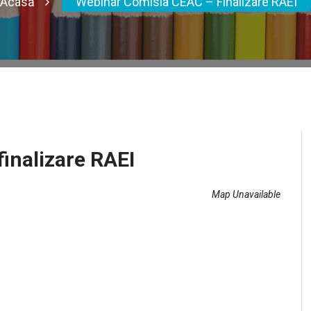
Acasă
Webinar Comisia CEAC – Finalizare RAEI
inalizare RAEI
Map Unavailable