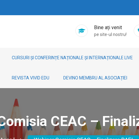
Bine ați venit
pe site-ul nostru!
CURSURI ȘI CONFERINȚE NAȚIONALE ȘI INTERNAȚIONALE LIVE
REVISTA VIVID EDU
DEVINO MEMBRU AL ASOCIAȚIEI
Comisia CEAC – Finali