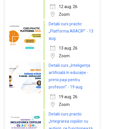
12 aug. 26
Zoom
Detalii curs practic
„Platforma ARACIP” - 13
aug.
13 aug. 26
Zoom
Detalii curs „Inteligența
artificială în educație -
primii pași pentru
profesori” - 19 aug.
19 aug. 26
Zoom
Detalii curs practic
„Integrarea copiilor cu
autism: ce funcționează