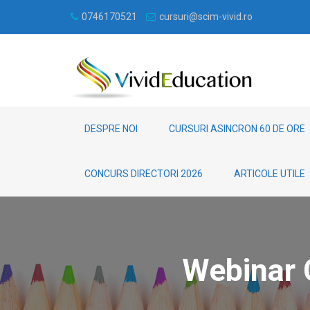
0746170521
cursuri@scim-vivid.ro
DESPRE NOI
CURSURI ASINCRON 60 DE ORE
CONCURS DIRECTORI 2026
ARTICOLE UTILE
Webinar 