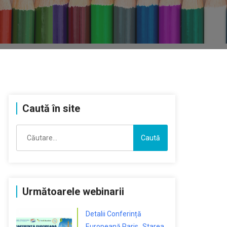
Caută în site
Caută
după:
Următoarele webinarii
Detalii Conferință
Europeană Paris „Starea