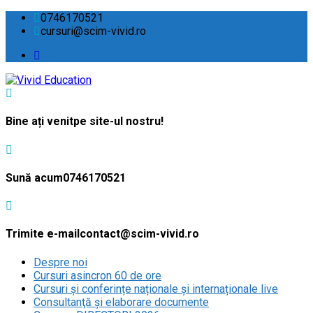
0746170521
cursuri@scim-vivid.ro
Bine ați venit
pe site-ul nostru!
Sună acum
0746170521
Trimite e-mail
contact@scim-vivid.ro
Despre noi
Cursuri asincron 60 de ore
Cursuri și conferințe naționale și internaționale live
Consultanţă și elaborare documente