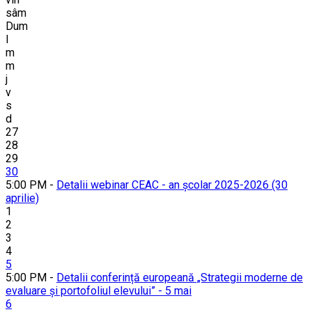
sâm
Dum
l
m
m
j
v
s
d
27
28
29
30
5:00 PM -
Detalii webinar CEAC - an școlar 2025-2026 (30
aprilie)
1
2
3
4
5
5:00 PM -
Detalii conferință europeană „Strategii moderne de
evaluare și portofoliul elevului” - 5 mai
6