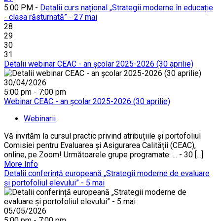
5:00 PM -
Detalii curs național „Strategii moderne în educație
- clasa răsturnată” - 27 mai
28
29
30
31
Detalii webinar CEAC - an școlar 2025-2026 (30 aprilie)
30/04/2026
5:00 pm - 7:00 pm
Webinar CEAC - an școlar 2025-2026 (30 aprilie)
Webinarii
Vă invităm la cursul practic privind atribuțiile și portofoliul
Comisiei pentru Evaluarea și Asigurarea Calității (CEAC),
online, pe Zoom! Următoarele grupe programate: ... - 30 [...]
More Info
Detalii conferință europeană „Strategii moderne de evaluare
și portofoliul elevului” - 5 mai
05/05/2026
5:00 pm - 7:00 pm