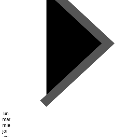
lun
mar
mie
joi
vin