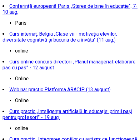
Conferință europeană Paris „Starea de bine în educație”, 7-
10 aug.
Paris
Curs internaț. Belgia „Clase vii - motivația elevilor,
diversitate cognitivă și bucuria de a învăța” (11 aug.)
online
Curs online concurs directori „Planul managerial: elaborare
pas cu pas” - 12 august
Online
Webinar practic Platforma ARACIP (13 august)
Online
Curs practic „Inteligența artificială în educație: primii pași
pentru profesori” - 19 aug.
online
Curs practic „Integrarea copiilor cu autism: ce funcționează