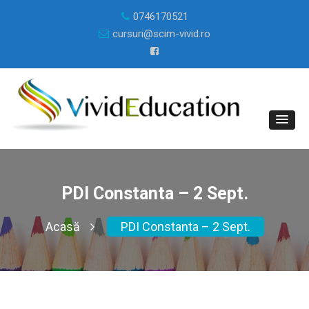
0746170521
cursuri@scim-vivid.ro
PDI Constanta – 2 Sept.
Acasă
PDI Constanta – 2 Sept.