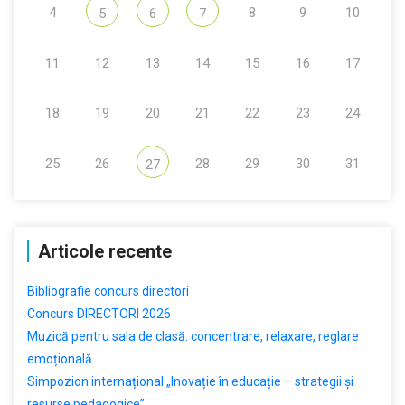
4
8
9
10
5
6
7
11
12
13
14
15
16
17
18
19
20
21
22
23
24
25
26
28
29
30
31
27
Articole recente
Bibliografie concurs directori
Concurs DIRECTORI 2026
Muzică pentru sala de clasă: concentrare, relaxare, reglare
emoțională
Simpozion internațional „Inovație în educație – strategii și
resurse pedagogice”