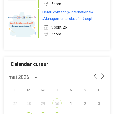
Zoom
Detalii conferință internațională
„Managementul clasei” - 9 sept.
9 sept. 26
Zoom
Calendar cursuri
L
M
M
J
V
S
D
27
28
29
1
2
3
30