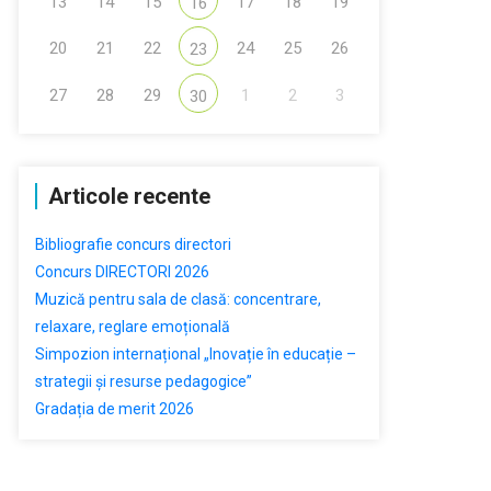
13
14
15
17
18
19
16
20
21
22
24
25
26
23
27
28
29
1
2
3
30
Articole recente
Bibliografie concurs directori
Concurs DIRECTORI 2026
Muzică pentru sala de clasă: concentrare,
relaxare, reglare emoțională
Simpozion internațional „Inovație în educație –
strategii și resurse pedagogice”
Gradația de merit 2026