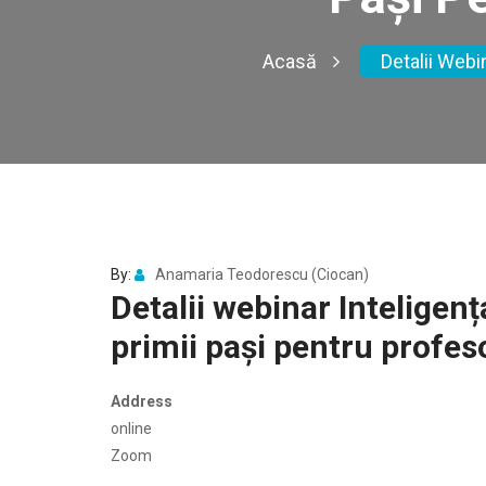
Acasă
Detalii Webi
By:
Anamaria Teodorescu (Ciocan)
Detalii webinar Inteligența
primii pași pentru profes
Address
online
Zoom