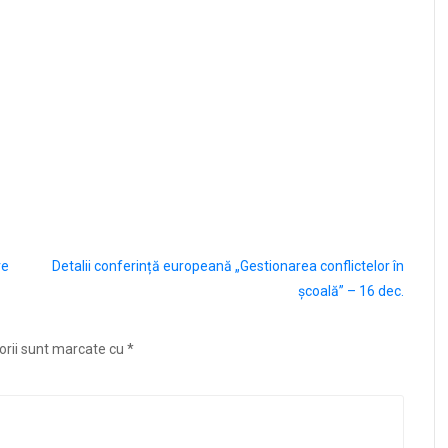
re
Detalii conferință europeană „Gestionarea conflictelor în
școală” – 16 dec.
orii sunt marcate cu
*