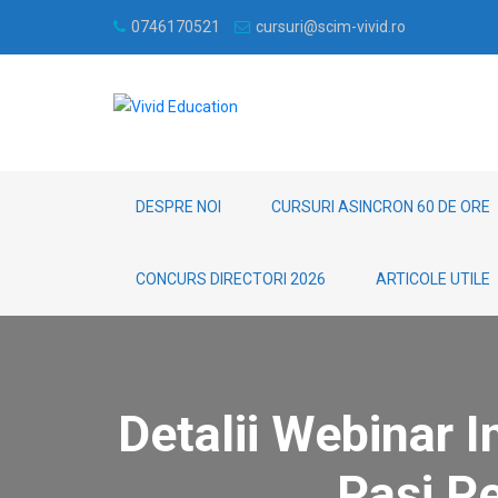
0746170521
cursuri@scim-vivid.ro
DESPRE NOI
CURSURI ASINCRON 60 DE ORE
CONCURS DIRECTORI 2026
ARTICOLE UTILE
Detalii Webinar In
Pași Pe