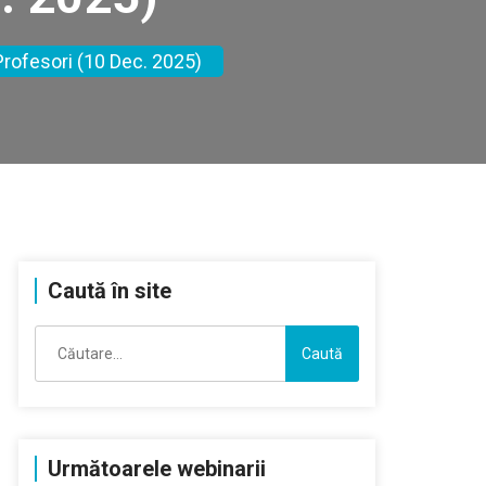
 Profesori (10 Dec. 2025)
Caută în site
Caută
după:
Următoarele webinarii