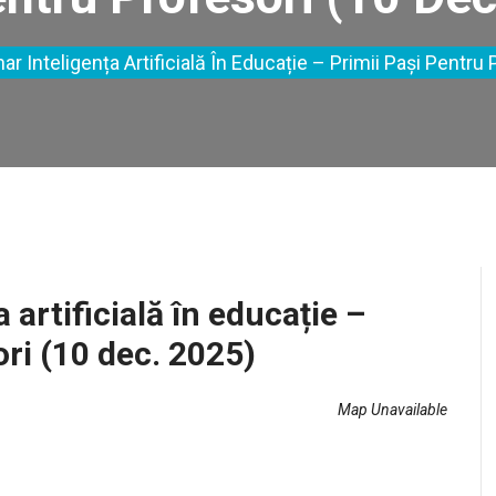
nar Inteligența Artificială În Educație – Primii Pași Pentru
 artificială în educație –
ori (10 dec. 2025)
Map Unavailable