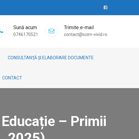
Sună acum
Trimite e-mail
0746170521
contact@scim-vivid.ro
CONSULTANŢĂ ȘI ELABORARE DOCUMENTE
CONTACT
n Educație – Primii
c. 2025)