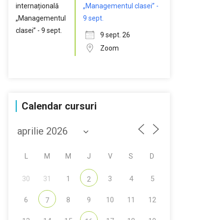
„Managementul clasei” -
9 sept.
9 sept. 26
Zoom
Calendar cursuri
L
M
M
J
V
S
D
30
31
1
3
4
5
2
6
8
9
10
11
12
7