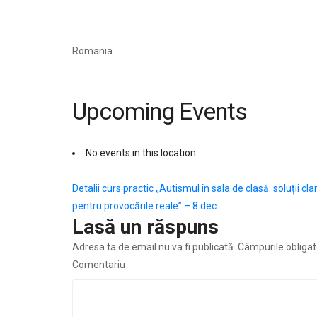
Romania
Upcoming Events
No events in this location
Navigare
Detalii curs practic „Autismul în sala de clasă: soluții cla
pentru provocările reale” – 8 dec.
în
Lasă un răspuns
articole
Adresa ta de email nu va fi publicată.
Câmpurile obligat
Comentariu