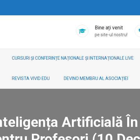
Bine ați venit
pe site-ul nostru!
CURSURI ȘI CONFERINȚE NAȚIONALE ȘI INTERNAȚIONALE LIVE
REVISTA VIVID EDU
DEVINO MEMBRU AL ASOCIAȚIEI
teligența Artificială Î
ntru Profesori (10 De