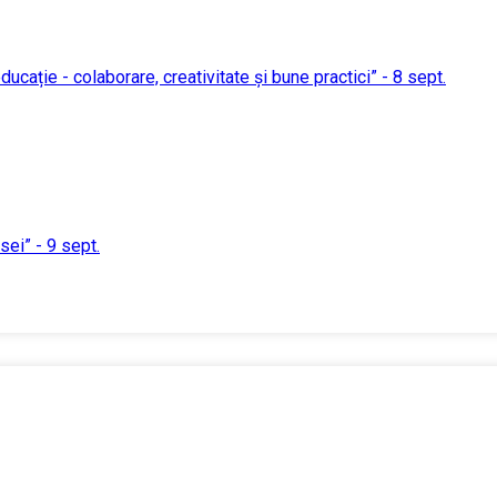
ucație - colaborare, creativitate și bune practici” - 8 sept.
sei” - 9 sept.