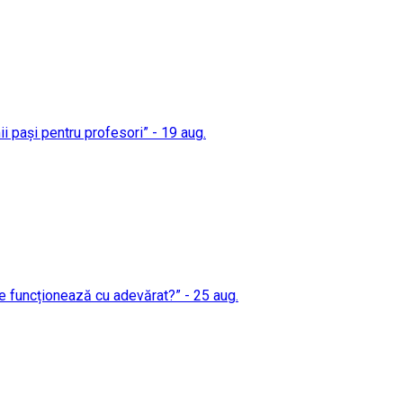
mii pași pentru profesori” - 19 aug.
 ce funcționează cu adevărat?” - 25 aug.