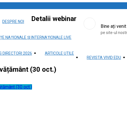
Detalii webinar
DESPRE NOI
Bine ați venit
pe site-ul nost
ȚE NAȚIONALE ȘI INTERNAȚIONALE LIVE
 DIRECTORI 2026
ARTICOLE UTILE
REVISTA VIVID EDU
nvățământ (30 oct.)
ățământ (30 oct.)