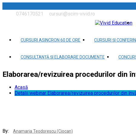
0746170521
cursuri@scim-vivid.ro
CURSURI ASINCRON 60 DE ORE
CURSURI ȘI CONFERIN
CONSULTANŢĂ ȘI ELABORARE DOCUMENTE
CONCURS
Elaborarea/revizuirea procedurilor din î
Acasă
Detalii webinar Elaborarea/revizuirea procedurilor din înv
By:
Anamaria Teodorescu (Ciocan)