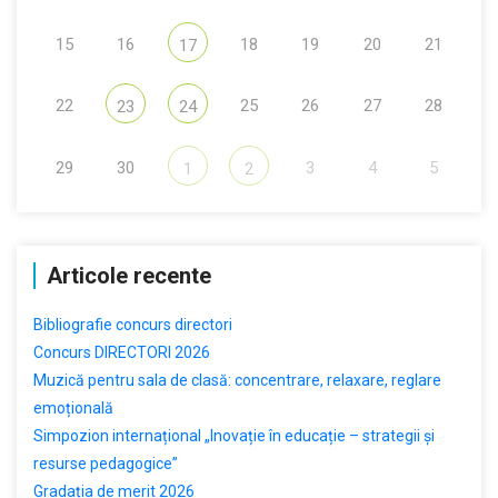
15
16
18
19
20
21
17
22
25
26
27
28
23
24
29
30
3
4
5
1
2
Articole recente
Bibliografie concurs directori
Concurs DIRECTORI 2026
Muzică pentru sala de clasă: concentrare, relaxare, reglare
emoțională
Simpozion internațional „Inovație în educație – strategii și
resurse pedagogice”
Gradația de merit 2026