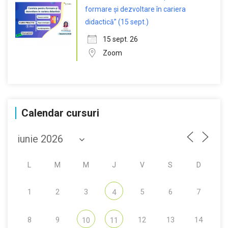
formare și dezvoltare în cariera
didactică” (15 sept.)
15 sept. 26
Zoom
Calendar cursuri
L
M
M
J
V
S
D
1
2
3
5
6
7
4
8
9
12
13
14
10
11