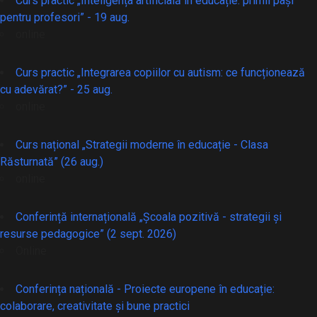
Curs practic „Inteligența artificială în educație: primii pași
pentru profesori” - 19 aug.
online
Curs practic „Integrarea copiilor cu autism: ce funcționează
cu adevărat?” - 25 aug.
online
Curs național „Strategii moderne în educație - Clasa
Răsturnată” (26 aug.)
online
Conferință internațională „Școala pozitivă - strategii și
resurse pedagogice” (2 sept. 2026)
Online
Conferința națională - Proiecte europene în educație:
colaborare, creativitate și bune practici