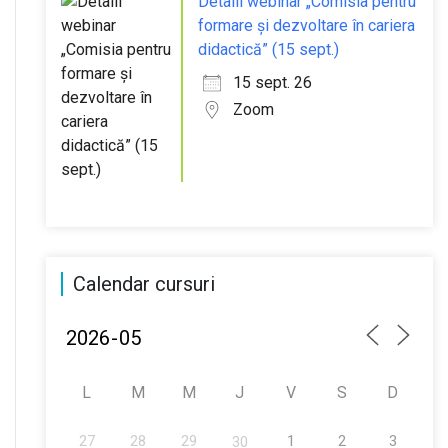
Detalii webinar „Comisia pentru
formare și dezvoltare în cariera
didactică” (15 sept.)
15 sept. 26
Zoom
Calendar cursuri
L
M
M
J
V
S
D
27
28
29
1
2
3
30