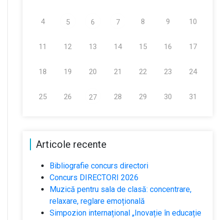
4
8
9
10
5
6
7
11
12
13
14
15
16
17
18
19
20
21
22
23
24
25
26
28
29
30
31
27
Articole recente
Bibliografie concurs directori
Concurs DIRECTORI 2026
Muzică pentru sala de clasă: concentrare,
relaxare, reglare emoțională
Simpozion internațional „Inovație în educație