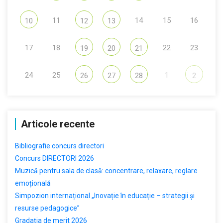
11
14
15
16
10
12
13
17
18
22
23
19
20
21
24
25
1
26
27
28
2
Articole recente
Bibliografie concurs directori
Concurs DIRECTORI 2026
Muzică pentru sala de clasă: concentrare, relaxare, reglare
emoțională
Simpozion internațional „Inovație în educație – strategii și
resurse pedagogice”
Gradația de merit 2026