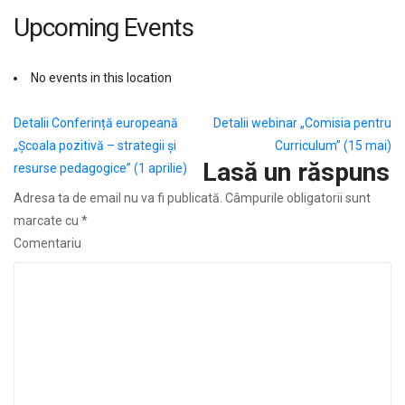
Upcoming Events
No events in this location
Navigare
Detalii Conferință europeană
Detalii webinar „Comisia pentru
„Școala pozitivă – strategii și
Curriculum” (15 mai)
în
Lasă un răspuns
resurse pedagogice” (1 aprilie)
articole
Adresa ta de email nu va fi publicată.
Câmpurile obligatorii sunt
marcate cu
*
Comentariu