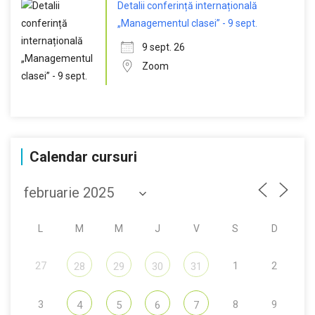
Detalii conferință internațională
„Managementul clasei” - 9 sept.
9 sept. 26
Zoom
Calendar cursuri
L
M
M
J
V
S
D
27
1
2
28
29
30
31
3
8
9
4
5
6
7