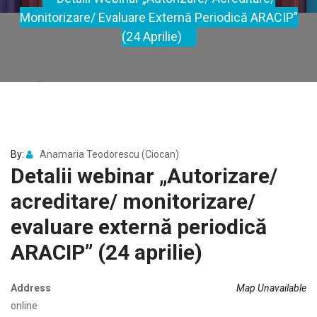
Monitorizare/ Evaluare Externă Periodică ARACIP”
(24 Aprilie)
By:
Anamaria Teodorescu (Ciocan)
Detalii webinar „Autorizare/
acreditare/ monitorizare/
evaluare externă periodică
ARACIP” (24 aprilie)
Address
Map Unavailable
online