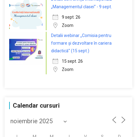
„Managementul clasei” - 9 sept.
9 sept. 26
Zoom
Detalii webinar „Comisia pentru
formare și dezvoltare în cariera
didactică” (15 sept.)
15 sept. 26
Zoom
Calendar cursuri
L
M
M
J
V
S
D