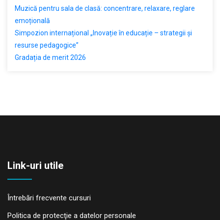
Muzică pentru sala de clasă: concentrare, relaxare, reglare
emoțională
Simpozion internațional „Inovație în educație – strategii și
resurse pedagogice”
Gradația de merit 2026
Link-uri utile
Întrebări frecvente cursuri
Politica de protecţie a datelor personale