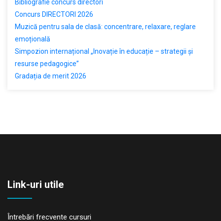
Bibliografie concurs directori
Concurs DIRECTORI 2026
Muzică pentru sala de clasă: concentrare, relaxare, reglare
emoțională
Simpozion internațional „Inovație în educație – strategii și
resurse pedagogice”
Gradația de merit 2026
Link-uri utile
Întrebări frecvente cursuri