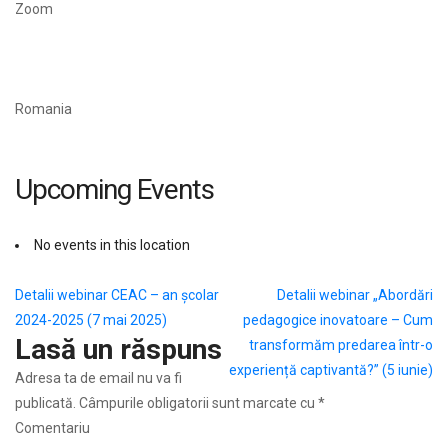
Zoom
Romania
Upcoming Events
No events in this location
Navigare
Detalii webinar CEAC – an școlar
Detalii webinar „Abordări
2024-2025 (7 mai 2025)
pedagogice inovatoare – Cum
în
Lasă un răspuns
transformăm predarea într-o
articole
experiență captivantă?” (5 iunie)
Adresa ta de email nu va fi
publicată.
Câmpurile obligatorii sunt marcate cu
*
Comentariu