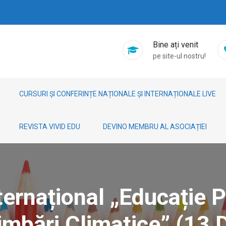
Bine ați venit
pe site-ul nostru!
CURSURI ȘI CONFERINȚE NAȚIONALE ȘI INTERNAȚIONALE LIVE
REVISTA VIVID EDU
DEVINO MEMBRU AL ASOCIAȚIEI
nternațional „Educație 
mbări Climatice” (13 