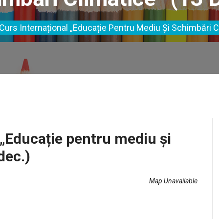
 Curs Internațional „Educație Pentru Mediu Și Schimbări C
l „Educație pentru mediu și
dec.)
Map Unavailable