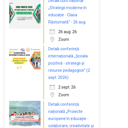
Detalii curs național
„Strategii moderne în
educație - Clasa
Răsturnată” - 26 aug.
26 aug. 26
Zoom
Detalii conferință
internațională „Școala
pozitivă - strategii și
resurse pedagogice” (2
sept. 2026)
2 sept. 26
Zoom
Detalii conferință
națională „Proiecte
europene în educație -
colaborare, creativitate și