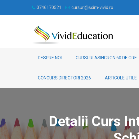
0746170521
cursuri@scim-vivid.ro
DESPRE NOI
CURSURI ASINCRON 60 DE ORE
CONCURS DIRECTORI 2026
ARTICOLE UTILE
Detalii Curs I
Schi