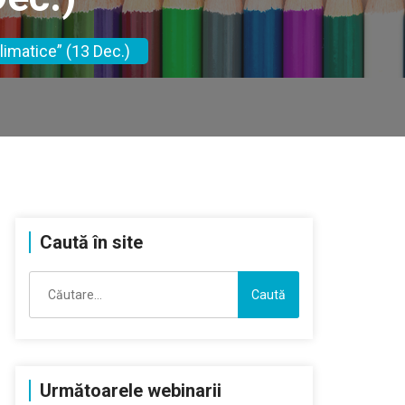
limatice” (13 Dec.)
Caută în site
Caută
după:
Următoarele webinarii