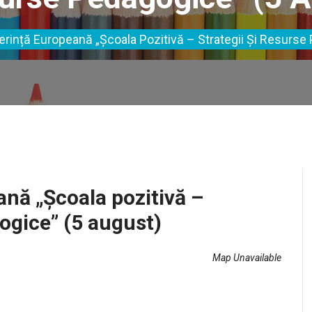
ferință Europeană „Școala Pozitivă – Strategii Și Resurse
ană „Școala pozitivă –
gogice” (5 august)
Map Unavailable