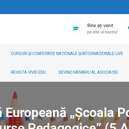
Bine ați venit
pe site-ul nostru!
CURSURI ȘI CONFERINȚE NAȚIONALE ȘI INTERNAȚIONALE LIVE
REVISTA VIVID EDU
DEVINO MEMBRU AL ASOCIAȚIEI
ă Europeană „Școala Po
urse Pedagogice” (5 