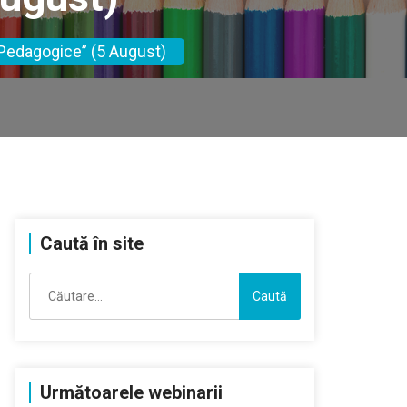
 Pedagogice” (5 August)
Caută în site
Caută
după:
Următoarele webinarii