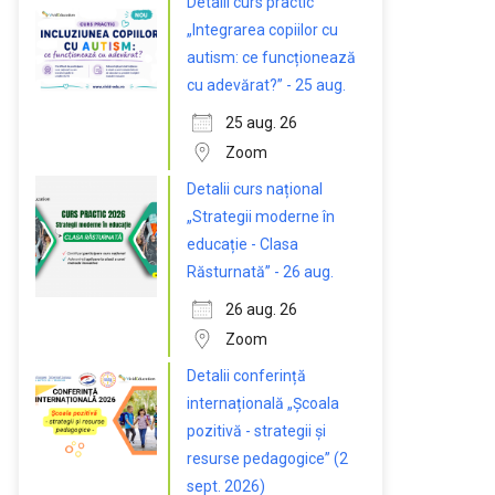
Detalii curs practic
„Integrarea copiilor cu
autism: ce funcționează
cu adevărat?” - 25 aug.
25 aug. 26
Zoom
Detalii curs național
„Strategii moderne în
educație - Clasa
Răsturnată” - 26 aug.
26 aug. 26
Zoom
Detalii conferință
internațională „Școala
pozitivă - strategii și
resurse pedagogice” (2
sept. 2026)