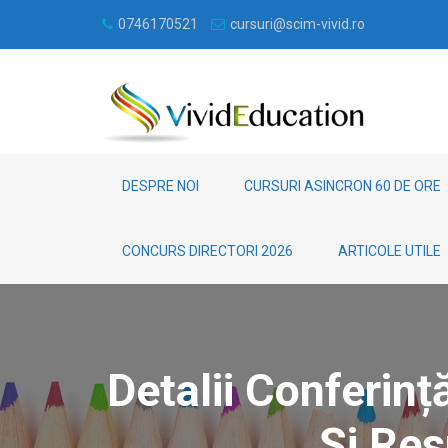
0746170521
cursuri@scim-vivid.ro
DESPRE NOI
CURSURI ASINCRON 60 DE ORE
CONCURS DIRECTORI 2026
ARTICOLE UTILE
Detalii Conferinț
Și Res