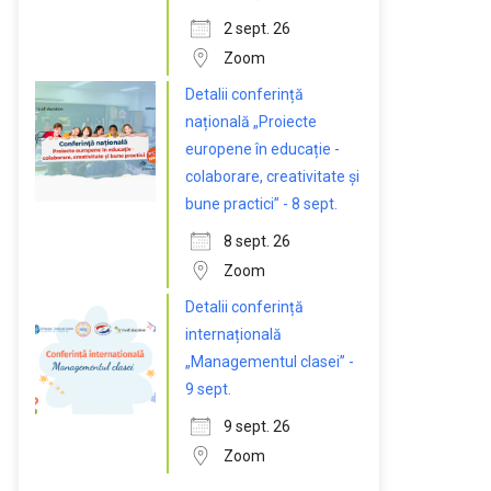
2 sept. 26
Zoom
Detalii conferință
națională „Proiecte
europene în educație -
colaborare, creativitate și
bune practici” - 8 sept.
8 sept. 26
Zoom
Detalii conferință
internațională
„Managementul clasei” -
9 sept.
9 sept. 26
Zoom