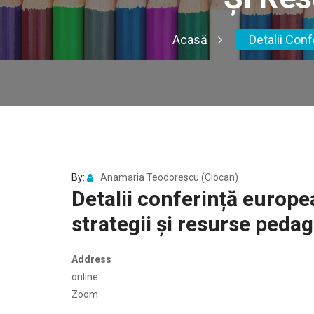
Acasă
Detalii Con
By:
Anamaria Teodorescu (Ciocan)
Detalii conferință europe
strategii și resurse peda
Address
online
Zoom