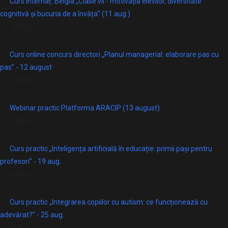
Curs internaț. Belgia „Clase vii - motivația elevilor, diversitate
cognitivă și bucuria de a învăța” (11 aug.)
online
Curs online concurs directori „Planul managerial: elaborare pas cu
pas” - 12 august
Online
Webinar practic Platforma ARACIP (13 august)
Online
Curs practic „Inteligența artificială în educație: primii pași pentru
profesori” - 19 aug.
online
Curs practic „Integrarea copiilor cu autism: ce funcționează cu
adevărat?” - 25 aug.
online