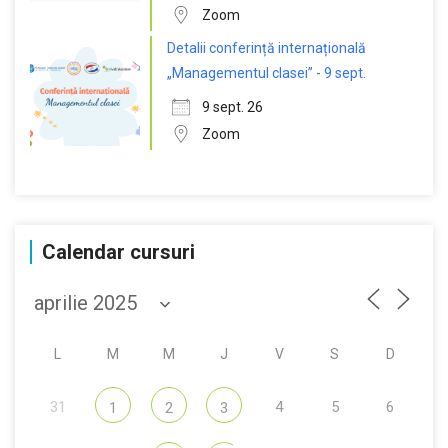
Zoom
Detalii conferință internațională
„Managementul clasei” - 9 sept.
9 sept. 26
Zoom
Calendar cursuri
L
M
M
J
V
S
D
31
4
5
6
1
2
3