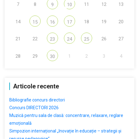
7
8
11
12
13
9
10
14
18
19
20
15
16
17
21
22
26
27
23
24
25
28
29
1
2
3
4
30
Articole recente
Bibliografie concurs directori
Concurs DIRECTORI 2026
Muzică pentru sala de clasă: concentrare, relaxare, reglare
emoțională
Simpozion internațional „Inovație în educație – strategii și
resurse pedagogice”