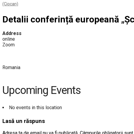
(Ciocan)
Detalii conferință europeană „Șc
Address
online
Zoom
Romania
Upcoming Events
No events in this location
Lasă un răspuns
Adresa ta de email nu va fi publicată.
Câmpurile obligatorii sun