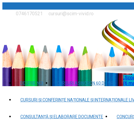
0746170521
cursuri@scim-vivid.ro
„Școa
(6 ma
DESPRE NOI
CURSURI ASINCRON 60 DE ORE
CURSURI ȘI CONFERINȚE NAȚIONALE ȘI INTERNAȚIONALE LI
CONSULTANŢĂ ȘI ELABORARE DOCUMENTE
CONCURS