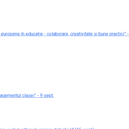
 europene în educație - colaborare, creativitate și bune practici” -
nagementul clasei” - 9 sept.