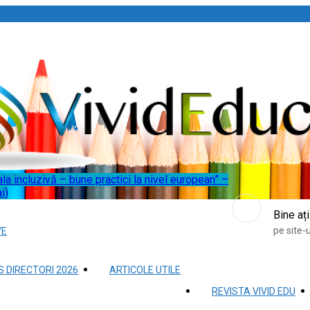
la incluzivă – bune practici la nivel european” –
i)
Bine ați
pe site-u
VE
 DIRECTORI 2026
ARTICOLE UTILE
REVISTA VIVID EDU