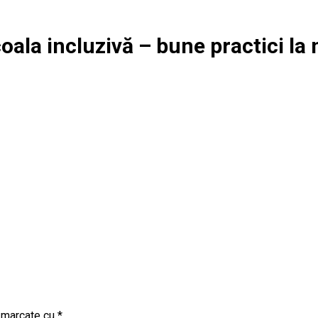
oala incluzivă – bune practici la 
t marcate cu
*