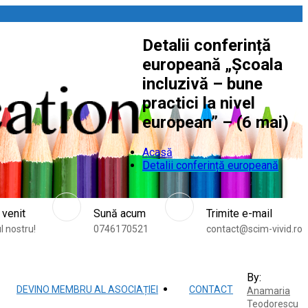
Detalii conferință
europeană „Școala
incluzivă – bune
practici la nivel
european” – (6 mai)
Acasă
Detalii conferință europeană
 venit
Sună acum
Trimite e-mail
l nostru!
0746170521
contact@scim-vivid.ro
By:
DEVINO MEMBRU AL ASOCIAȚIEI
CONTACT
Anamaria
Teodorescu