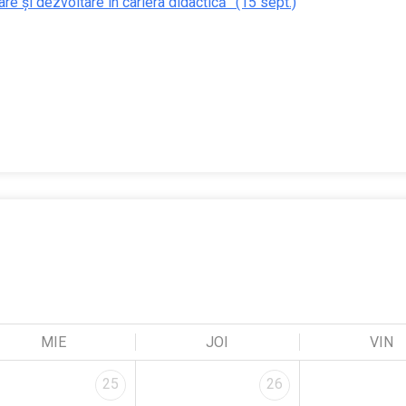
re și dezvoltare în cariera didactică” (15 sept.)
MIE
JOI
VIN
25
26