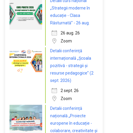
Detalii curs național
„Strategii moderne în
educație - Clasa
Răsturnată” - 26 aug.
26 aug. 26
Zoom
Detalii conferință
internațională „Școala
pozitivă - strategii și
resurse pedagogice” (2
sept. 2026)
2 sept. 26
Zoom
Detalii conferință
națională „Proiecte
europene în educație -
colaborare, creativitate și