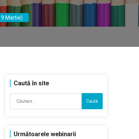
9 Martie)
Caută în site
Caută
după:
Următoarele webinarii