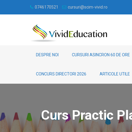
0746170521
cursuri@scim-vivid.ro
DESPRE NOI
CURSURI ASINCRON 60 DE ORE
CONCURS DIRECTORI 2026
ARTICOLE UTILE
Curs Practic P