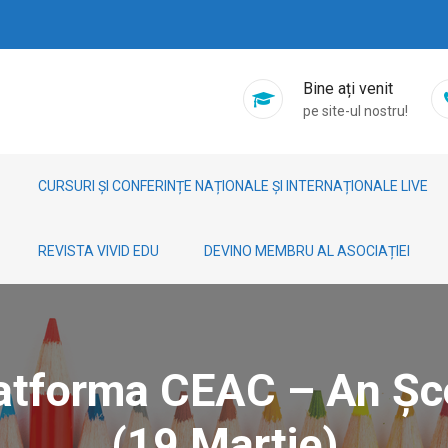
Bine ați venit
pe site-ul nostru!
CURSURI ȘI CONFERINȚE NAȚIONALE ȘI INTERNAȚIONALE LIVE
REVISTA VIVID EDU
DEVINO MEMBRU AL ASOCIAȚIEI
latforma CEAC – An Ș
(19 Martie)