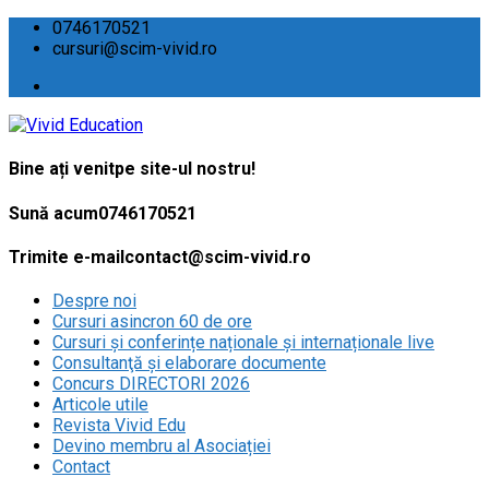
0746170521
cursuri@scim-vivid.ro
Bine ați venit
pe site-ul nostru!
Sună acum
0746170521
Trimite e-mail
contact@scim-vivid.ro
Despre noi
Cursuri asincron 60 de ore
Cursuri și conferințe naționale și internaționale live
Consultanţă și elaborare documente
Concurs DIRECTORI 2026
Articole utile
Revista Vivid Edu
Devino membru al Asociației
Contact