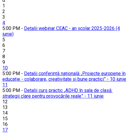
d
1
2
3
4
5:00 PM -
Detalii webinar CEAC - an școlar 2025-2026 (4
iunie)
5
6
7
8
9
10
5:00 PM -
Detalii conferință națională „Proiecte europene în
educație - colaborare, creativitate și bune practici” - 10 iunie
11
5:00 PM -
Detalii curs practic „ADHD în sala de clasă:
strategii clare pentru provocările reale” - 11 iunie
12
13
14
15
16
17