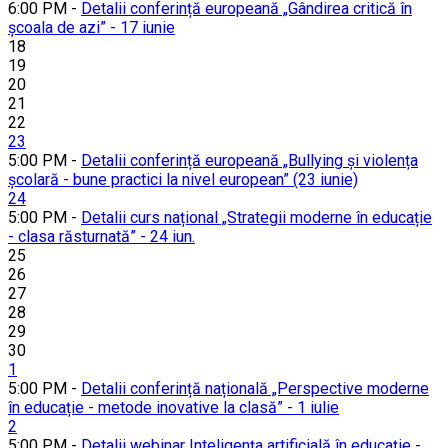
6:00 PM -
Detalii conferință europeană „Gândirea critică în
școala de azi” - 17 iunie
18
19
20
21
22
23
5:00 PM -
Detalii conferință europeană „Bullying și violența
școlară - bune practici la nivel european” (23 iunie)
24
5:00 PM -
Detalii curs național „Strategii moderne în educație
- clasa răsturnată” - 24 iun.
25
26
27
28
29
30
1
5:00 PM -
Detalii conferință națională „Perspective moderne
în educație - metode inovative la clasă” - 1 iulie
2
5:00 PM -
Detalii webinar Inteligența artificială în educație -