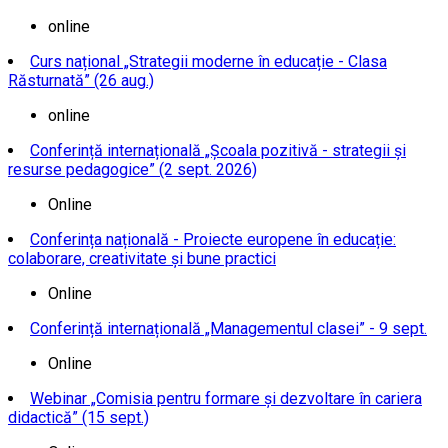
online
Curs național „Strategii moderne în educație - Clasa
Răsturnată” (26 aug.)
online
Conferință internațională „Școala pozitivă - strategii și
resurse pedagogice” (2 sept. 2026)
Online
Conferința națională - Proiecte europene în educație:
colaborare, creativitate și bune practici
Online
Conferință internațională „Managementul clasei” - 9 sept.
Online
Webinar „Comisia pentru formare și dezvoltare în cariera
didactică” (15 sept.)