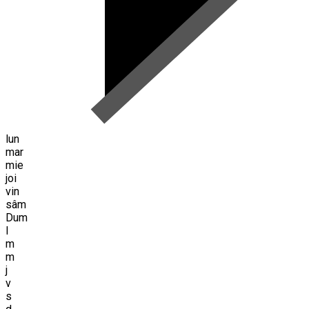
lun
mar
mie
joi
vin
sâm
Dum
l
m
m
j
v
s