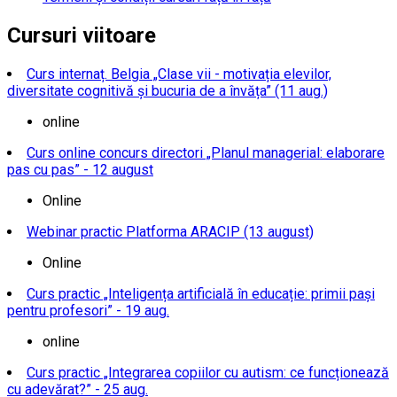
Cursuri viitoare
Curs internaț. Belgia „Clase vii - motivația elevilor,
diversitate cognitivă și bucuria de a învăța” (11 aug.)
online
Curs online concurs directori „Planul managerial: elaborare
pas cu pas” - 12 august
Online
Webinar practic Platforma ARACIP (13 august)
Online
Curs practic „Inteligența artificială în educație: primii pași
pentru profesori” - 19 aug.
online
Curs practic „Integrarea copiilor cu autism: ce funcționează
cu adevărat?” - 25 aug.