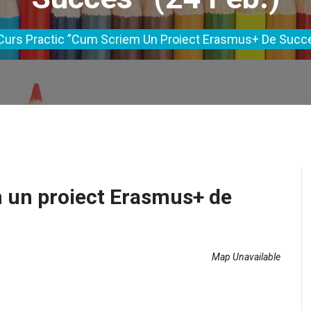
Curs Practic ”Cum Scriem Un Proiect Erasmus+ De Succe
m un proiect Erasmus+ de
Map Unavailable