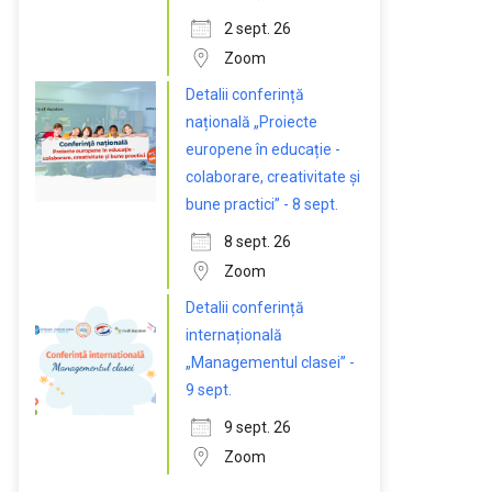
2 sept. 26
Zoom
Detalii conferință
națională „Proiecte
europene în educație -
colaborare, creativitate și
bune practici” - 8 sept.
8 sept. 26
Zoom
Detalii conferință
internațională
„Managementul clasei” -
9 sept.
9 sept. 26
Zoom