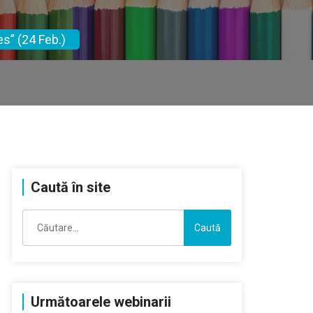
s” (24 Feb.)
Caută în site
Caută
după:
Următoarele webinarii