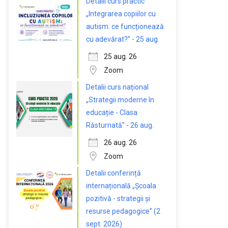
Detalii curs practic
„Integrarea copiilor cu
autism: ce funcționează
cu adevărat?” - 25 aug.
25 aug. 26
Zoom
Detalii curs național
„Strategii moderne în
educație - Clasa
Răsturnată” - 26 aug.
26 aug. 26
Zoom
Detalii conferință
internațională „Școala
pozitivă - strategii și
resurse pedagogice” (2
sept. 2026)