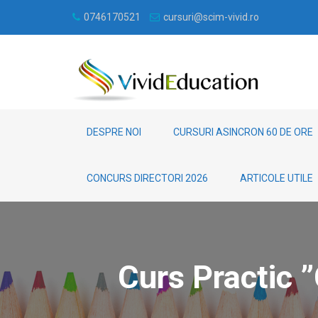
0746170521
cursuri@scim-vivid.ro
DESPRE NOI
CURSURI ASINCRON 60 DE ORE
CONCURS DIRECTORI 2026
ARTICOLE UTILE
Curs Practic 