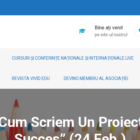
Bine ați venit
pe site-ul nostru!
CURSURI ȘI CONFERINȚE NAȚIONALE ȘI INTERNAȚIONALE LIVE
REVISTA VIVID EDU
DEVINO MEMBRU AL ASOCIAȚIEI
”Cum Scriem Un Proie
Succes” (24 Feb.)