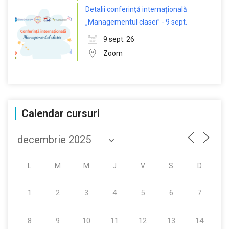
Detalii conferință internațională
„Managementul clasei” - 9 sept.
9 sept. 26
Zoom
Calendar cursuri
L
M
M
J
V
S
D
1
2
3
4
5
6
7
8
9
10
11
12
13
14