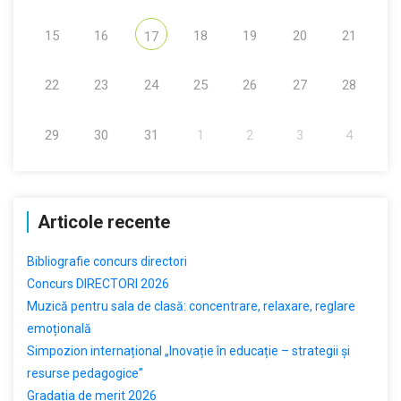
15
16
18
19
20
21
17
22
23
24
25
26
27
28
29
30
31
1
2
3
4
Articole recente
Bibliografie concurs directori
Concurs DIRECTORI 2026
Muzică pentru sala de clasă: concentrare, relaxare, reglare
emoțională
Simpozion internațional „Inovație în educație – strategii și
resurse pedagogice”
Gradația de merit 2026