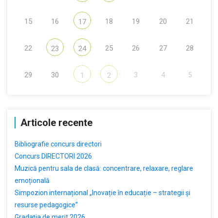
15
16
18
19
20
21
17
22
25
26
27
28
23
24
29
30
3
4
5
1
2
Articole recente
Bibliografie concurs directori
Concurs DIRECTORI 2026
Muzică pentru sala de clasă: concentrare, relaxare, reglare
emoțională
Simpozion internațional „Inovație în educație – strategii și
resurse pedagogice”
Gradația de merit 2026