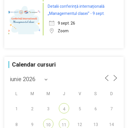
Detalii conferință internațională
„Managementul clasei” - 9 sept.
9 sept. 26
Zoom
Calendar cursuri
L
M
M
J
V
S
D
1
2
3
5
6
7
4
8
9
12
13
14
10
11