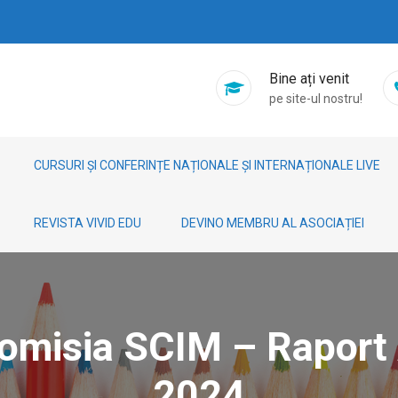
Bine ați venit
pe site-ul nostru!
CURSURI ȘI CONFERINȚE NAȚIONALE ȘI INTERNAȚIONALE LIVE
REVISTA VIVID EDU
DEVINO MEMBRU AL ASOCIAȚIEI
Comisia SCIM – Raport 
2024