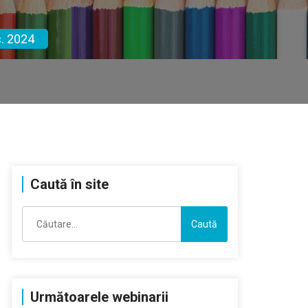
c. 2024
Caută în site
Caută
după:
Următoarele webinarii