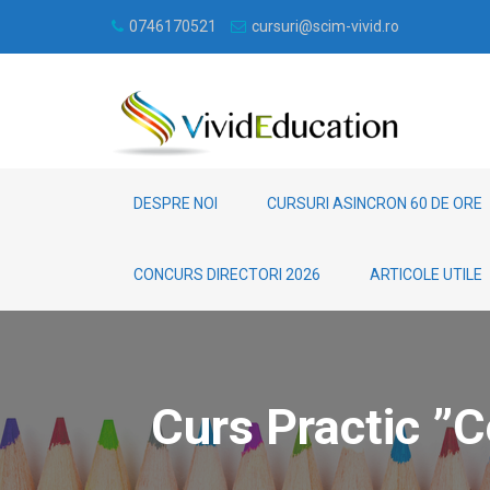
0746170521
cursuri@scim-vivid.ro
DESPRE NOI
CURSURI ASINCRON 60 DE ORE
CONCURS DIRECTORI 2026
ARTICOLE UTILE
Curs Practic ”