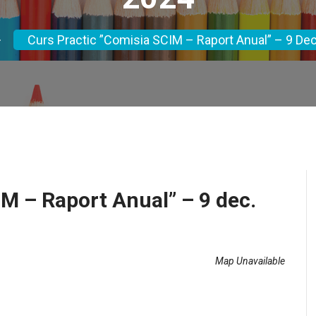
Curs Practic ”Comisia SCIM – Raport Anual” – 9 De
IM – Raport Anual” – 9 dec.
Map Unavailable