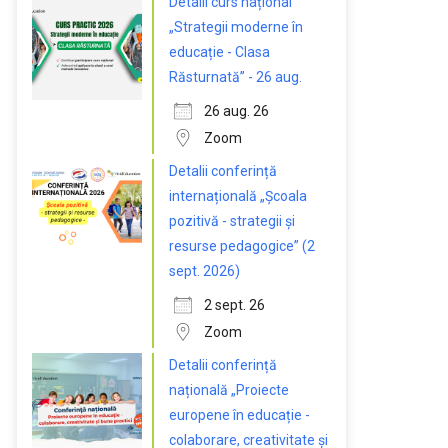
Detalii curs național
„Strategii moderne în
educație - Clasa
Răsturnată” - 26 aug.
26 aug. 26
Zoom
Detalii conferință
internațională „Școala
pozitivă - strategii și
resurse pedagogice” (2
sept. 2026)
2 sept. 26
Zoom
Detalii conferință
națională „Proiecte
europene în educație -
colaborare, creativitate și