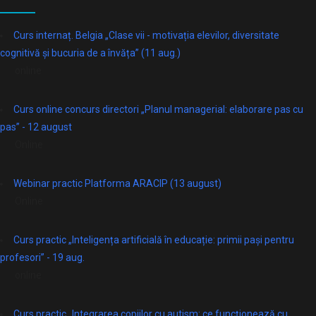
Curs internaț. Belgia „Clase vii - motivația elevilor, diversitate
cognitivă și bucuria de a învăța” (11 aug.)
online
Curs online concurs directori „Planul managerial: elaborare pas cu
pas” - 12 august
Online
Webinar practic Platforma ARACIP (13 august)
Online
Curs practic „Inteligența artificială în educație: primii pași pentru
profesori” - 19 aug.
online
Curs practic „Integrarea copiilor cu autism: ce funcționează cu