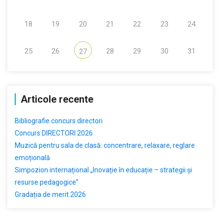
18
19
20
21
22
23
24
25
26
28
29
30
31
27
Articole recente
Bibliografie concurs directori
Concurs DIRECTORI 2026
Muzică pentru sala de clasă: concentrare, relaxare, reglare
emoțională
Simpozion internațional „Inovație în educație – strategii și
resurse pedagogice”
Gradația de merit 2026