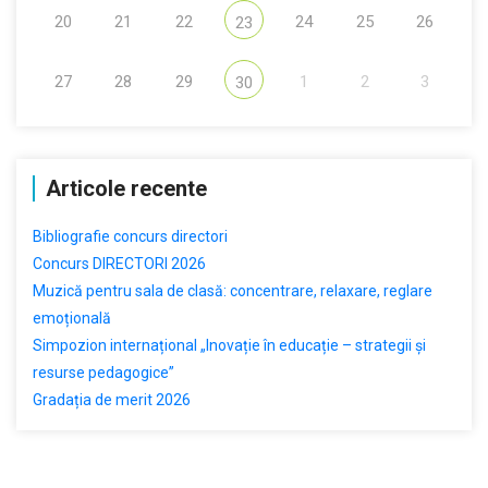
20
21
22
24
25
26
23
27
28
29
1
2
3
30
Articole recente
Bibliografie concurs directori
Concurs DIRECTORI 2026
Muzică pentru sala de clasă: concentrare, relaxare, reglare
emoțională
Simpozion internațional „Inovație în educație – strategii și
resurse pedagogice”
Gradația de merit 2026