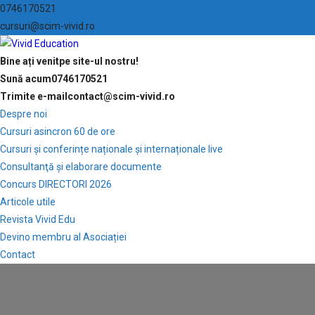
0746170521
cursuri@scim-vivid.ro
Bine ați venit
pe site-ul nostru!
Sună acum
0746170521
Trimite e-mail
contact@scim-vivid.ro
Despre noi
Cursuri asincron 60 de ore
Cursuri și conferințe naționale și internaționale live
Consultanţă și elaborare documente
Concurs DIRECTORI 2026
Articole utile
Revista Vivid Edu
Devino membru al Asociației
Contact