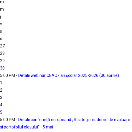
m
m
j
v
s
d
27
28
29
30
5:00 PM -
Detalii webinar CEAC - an școlar 2025-2026 (30 aprilie)
1
2
3
4
5
5:00 PM -
Detalii conferință europeană „Strategii moderne de evaluare
și portofoliul elevului” - 5 mai