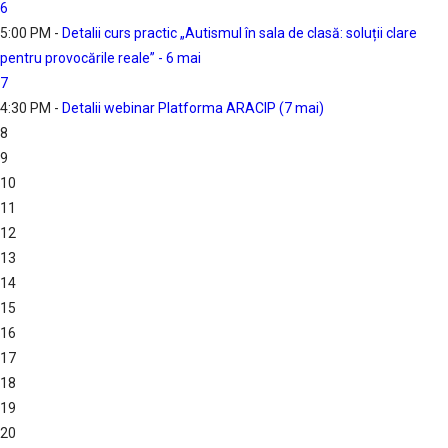
6
5:00 PM -
Detalii curs practic „Autismul în sala de clasă: soluții clare
pentru provocările reale” - 6 mai
7
4:30 PM -
Detalii webinar Platforma ARACIP (7 mai)
8
9
10
11
12
13
14
15
16
17
18
19
20