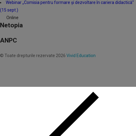
Webinar „Comisia pentru formare și dezvoltare în cariera didactică”
(15 sept.)
Online
Netopia
ANPC
© Toate drepturile rezervate 2026
Vivid Education