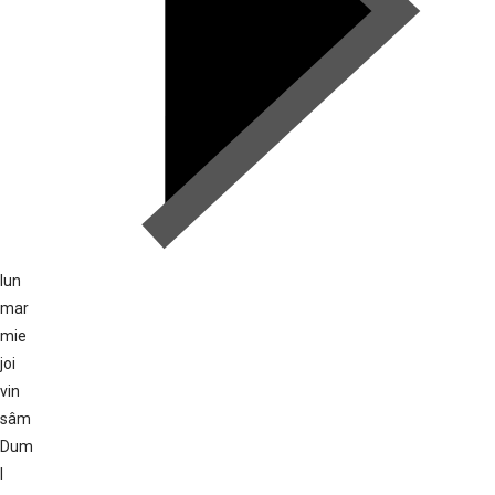
lun
mar
mie
joi
vin
sâm
Dum
l