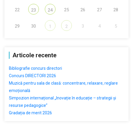
22
25
26
27
28
23
24
29
30
3
4
5
1
2
Articole recente
Bibliografie concurs directori
Concurs DIRECTORI 2026
Muzică pentru sala de clasă: concentrare, relaxare, reglare
emoțională
Simpozion internațional „Inovație în educație – strategii și
resurse pedagogice”
Gradația de merit 2026