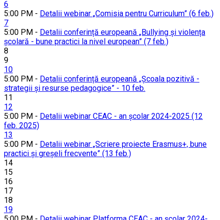
6
5:00 PM -
Detalii webinar „Comisia pentru Curriculum” (6 feb.)
7
5:00 PM -
Detalii conferință europeană „Bullying și violența
școlară - bune practici la nivel european” (7 feb.)
8
9
10
5:00 PM -
Detalii conferință europeană „Școala pozitivă -
strategii și resurse pedagogice” - 10 feb.
11
12
5:00 PM -
Detalii webinar CEAC - an școlar 2024-2025 (12
feb. 2025)
13
5:00 PM -
Detalii webinar „Scriere proiecte Erasmus+, bune
practici și greșeli frecvente” (13 feb.)
14
15
16
17
18
19
5:00 PM -
Detalii webinar Platforma CEAC - an școlar 2024-