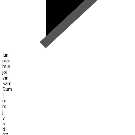
lun
mar
mie
joi
vin
sâm
Dum
l
m
m
j
v
s
d