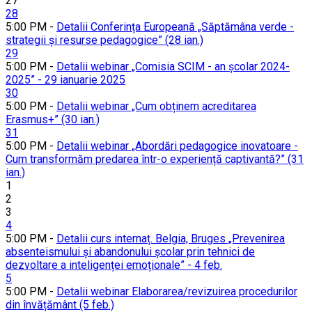
27
28
5:00 PM -
Detalii Conferința Europeană „Săptămâna verde -
strategii și resurse pedagogice” (28 ian.)
29
5:00 PM -
Detalii webinar „Comisia SCIM - an școlar 2024-
2025” - 29 ianuarie 2025
30
5:00 PM -
Detalii webinar „Cum obținem acreditarea
Erasmus+” (30 ian.)
31
5:00 PM -
Detalii webinar „Abordări pedagogice inovatoare -
Cum transformăm predarea într-o experiență captivantă?” (31
ian.)
1
2
3
4
5:00 PM -
Detalii curs internaț. Belgia, Bruges „Prevenirea
absenteismului și abandonului școlar prin tehnici de
dezvoltare a inteligenței emoționale” - 4 feb.
5
5:00 PM -
Detalii webinar Elaborarea/revizuirea procedurilor
din învățământ (5 feb.)