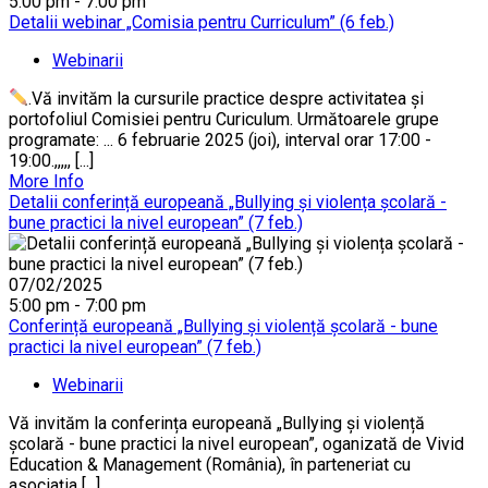
5:00 pm - 7:00 pm
Detalii webinar „Comisia pentru Curriculum” (6 feb.)
Webinarii
.Vă invităm la cursurile practice despre activitatea și
portofoliul Comisiei pentru Curiculum. Următoarele grupe
programate: ... 6 februarie 2025 (joi), interval orar 17:00 -
19:00.,,,,, [...]
More Info
Detalii conferință europeană „Bullying și violența școlară -
bune practici la nivel european” (7 feb.)
07/02/2025
5:00 pm - 7:00 pm
Conferință europeană „Bullying și violență școlară - bune
practici la nivel european” (7 feb.)
Webinarii
Vă invităm la conferința europeană „Bullying și violență
școlară - bune practici la nivel european”, oganizată de Vivid
Education & Management (România), în parteneriat cu
asociația [...]