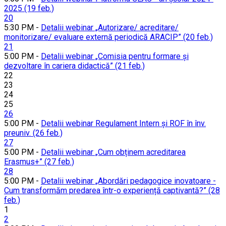
2025 (19 feb.)
20
5:30 PM -
Detalii webinar „Autorizare/ acreditare/
monitorizare/ evaluare externă periodică ARACIP” (20 feb.)
21
5:00 PM -
Detalii webinar „Comisia pentru formare și
dezvoltare în cariera didactică” (21 feb.)
22
23
24
25
26
5:00 PM -
Detalii webinar Regulament Intern și ROF în înv.
preuniv. (26 feb.)
27
5:00 PM -
Detalii webinar „Cum obținem acreditarea
Erasmus+” (27 feb.)
28
5:00 PM -
Detalii webinar „Abordări pedagogice inovatoare -
Cum transformăm predarea într-o experiență captivantă?” (28
feb.)
1
2