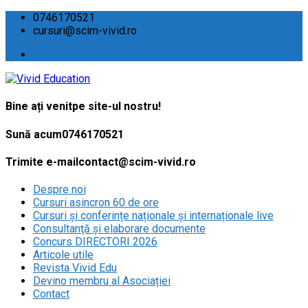
0746170521
cursuri@scim-vivid.ro
Bine ați venit
pe site-ul nostru!
Sună acum
0746170521
Trimite e-mail
contact@scim-vivid.ro
Despre noi
Cursuri asincron 60 de ore
Cursuri și conferințe naționale și internaționale live
Consultanţă și elaborare documente
Concurs DIRECTORI 2026
Articole utile
Revista Vivid Edu
Devino membru al Asociației
Contact