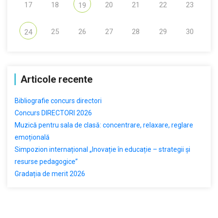
17
18
20
21
22
23
19
25
26
27
28
29
30
24
Articole recente
Bibliografie concurs directori
Concurs DIRECTORI 2026
Muzică pentru sala de clasă: concentrare, relaxare, reglare
emoțională
Simpozion internațional „Inovație în educație – strategii și
resurse pedagogice”
Gradația de merit 2026