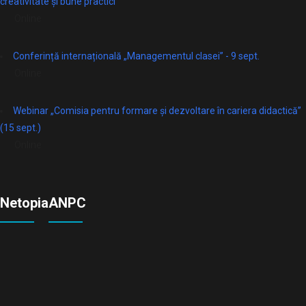
creativitate și bune practici
Online
Conferință internațională „Managementul clasei” - 9 sept.
Online
Webinar „Comisia pentru formare și dezvoltare în cariera didactică”
(15 sept.)
Online
Netopia
ANPC