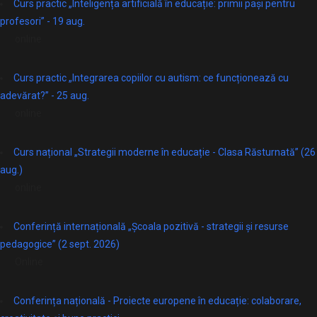
Curs practic „Inteligența artificială în educație: primii pași pentru
profesori” - 19 aug.
online
Curs practic „Integrarea copiilor cu autism: ce funcționează cu
adevărat?” - 25 aug.
online
Curs național „Strategii moderne în educație - Clasa Răsturnată” (26
aug.)
online
Conferință internațională „Școala pozitivă - strategii și resurse
pedagogice” (2 sept. 2026)
Online
Conferința națională - Proiecte europene în educație: colaborare,