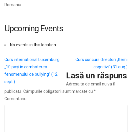
Romania
Upcoming Events
No events in this location
Navigare
Curs internațional Luxemburg
Curs concurs directori „Itemi
„10 pași în combaterea
cognitivi” (31 aug.)
în
Lasă un răspuns
fenomenului de bullying” (12
articole
sept.)
Adresa ta de email nu va fi
publicată.
Câmpurile obligatorii sunt marcate cu
*
Comentariu