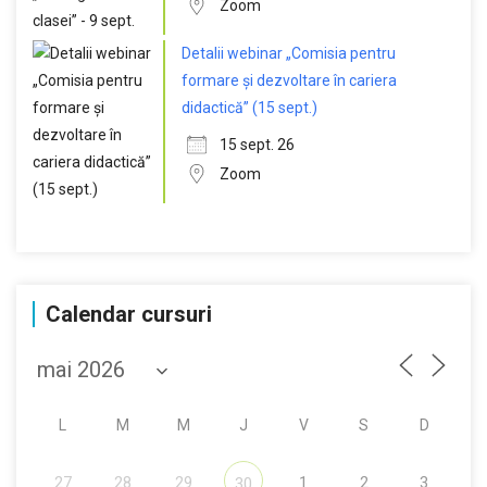
Zoom
Detalii webinar „Comisia pentru
formare și dezvoltare în cariera
didactică” (15 sept.)
15 sept. 26
Zoom
Calendar cursuri
L
M
M
J
V
S
D
27
28
29
1
2
3
30