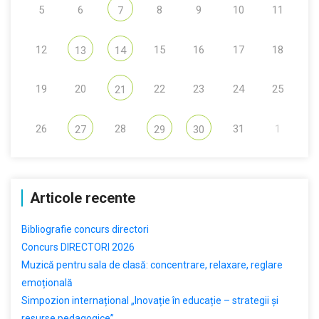
5
6
8
9
10
11
7
12
15
16
17
18
13
14
19
20
22
23
24
25
21
26
28
31
1
27
29
30
Articole recente
Bibliografie concurs directori
Concurs DIRECTORI 2026
Muzică pentru sala de clasă: concentrare, relaxare, reglare
emoțională
Simpozion internațional „Inovație în educație – strategii și
resurse pedagogice”