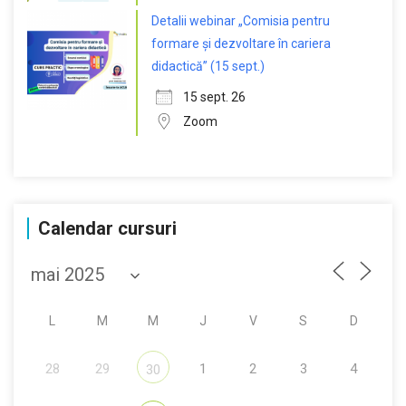
Detalii webinar „Comisia pentru
formare și dezvoltare în cariera
didactică” (15 sept.)
15 sept. 26
Zoom
Calendar cursuri
L
M
M
J
V
S
D
28
29
1
2
3
4
30