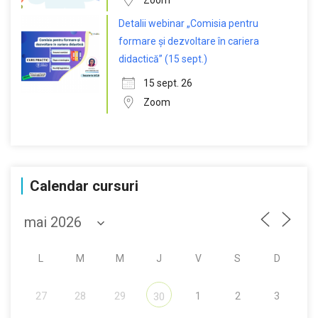
Zoom
Detalii webinar „Comisia pentru
formare și dezvoltare în cariera
didactică” (15 sept.)
15 sept. 26
Zoom
Calendar cursuri
L
M
M
J
V
S
D
27
28
29
1
2
3
30