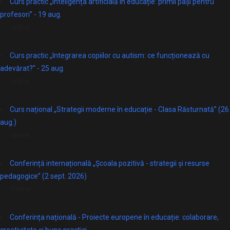
Curs practic „Inteligența artificială în educație: primii pași pentru
profesori” - 19 aug.
online
Curs practic „Integrarea copiilor cu autism: ce funcționează cu
adevărat?” - 25 aug.
online
Curs național „Strategii moderne în educație - Clasa Răsturnată” (26
aug.)
online
Conferință internațională „Școala pozitivă - strategii și resurse
pedagogice” (2 sept. 2026)
Online
Conferința națională - Proiecte europene în educație: colaborare,