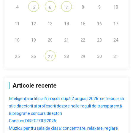
4
8
9
10
5
6
7
11
12
13
14
15
16
17
18
19
20
21
22
23
24
25
26
28
29
30
31
27
Articole recente
Inteligența artificială în școli după 2 august 2026: ce trebuie să
știe directorii și profesorii despre noile reguli de transparență
Bibliografie concurs directori
Concurs DIRECTORI 2026
Muzică pentru sala de clasă: concentrare, relaxare, reglare