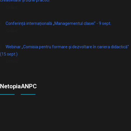
creativitate și bune practici
Online
Conferință internațională „Managementul clasei” - 9 sept.
Online
Webinar „Comisia pentru formare și dezvoltare în cariera didactică”
(15 sept.)
Online
Netopia
ANPC