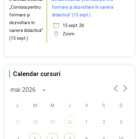
formare și dezvoltare în cariera
didactică” (15 sept.)
15 sept. 26
Zoom
Calendar cursuri
L
M
M
J
V
S
D
27
28
29
1
2
3
30