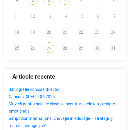
4
8
9
10
5
6
7
11
12
13
14
15
16
17
18
19
20
21
22
23
24
25
26
28
29
30
31
27
Articole recente
Bibliografie concurs directori
Concurs DIRECTORI 2026
Muzică pentru sala de clasă: concentrare, relaxare, reglare
emoțională
Simpozion internațional „Inovație în educație – strategii și
resurse pedagogice”