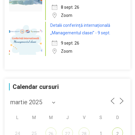
8 sept. 26
Zoom
Detalii conferință internațională
„Managementul clasei” - 9 sept.
9 sept. 26
Zoom
Calendar cursuri
L
M
M
J
V
S
D
24
25
1
26
27
28
2