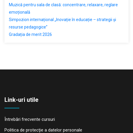
Muzică pentru sala de clasă: concentrare, relaxare, reglare
emoțională
Simpozion internațional „Inovație în educație – strategii și
resurse pedagogice”
Gradația de merit 2026
Link-uri utile
Întrebări frecvente cursuri
Politica de protecţie a datelor personale