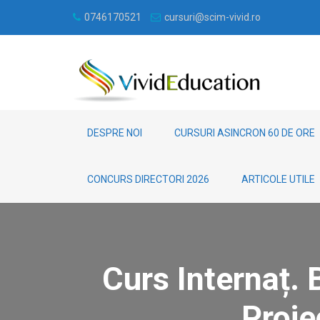
0746170521
cursuri@scim-vivid.ro
DESPRE NOI
CURSURI ASINCRON 60 DE ORE
CONCURS DIRECTORI 2026
ARTICOLE UTILE
Curs Internaț. 
Proie