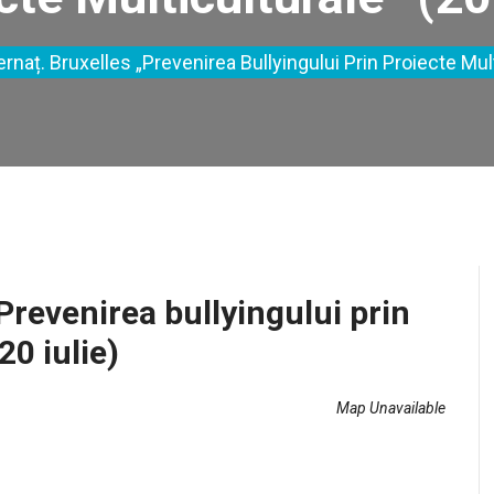
rnaț. Bruxelles „Prevenirea Bullyingului Prin Proiecte Multi
Prevenirea bullyingului prin
20 iulie)
Map Unavailable