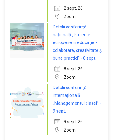
2 sept. 26
Zoom
Detalii conferință
națională „Proiecte
europene în educație -
colaborare, creativitate și
bune practici” - 8 sept.
8 sept. 26
Zoom
Detalii conferință
internațională
„Managementul clasei” -
9 sept.
9 sept. 26
Zoom