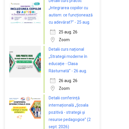
Detalii curs practic
„Integrarea copiilor cu
autism: ce funcționează
cu adevărat?” - 25 aug.
25 aug. 26
Zoom
Detalii curs național
„Strategii moderne în
educație - Clasa
Răsturnată” - 26 aug.
26 aug. 26
Zoom
Detalii conferință
internațională „Școala
pozitivă - strategii și
resurse pedagogice” (2
sept. 2026)