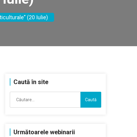
culturale” (20 Iulie)
Caută în site
Caută
după:
Următoarele webinarii