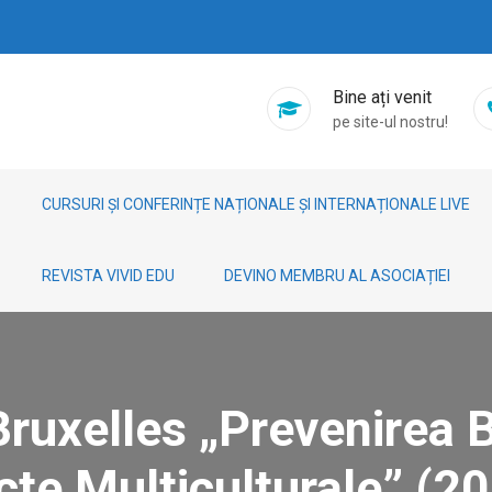
Bine ați venit
pe site-ul nostru!
CURSURI ȘI CONFERINȚE NAȚIONALE ȘI INTERNAȚIONALE LIVE
REVISTA VIVID EDU
DEVINO MEMBRU AL ASOCIAȚIEI
Bruxelles „Prevenirea B
cte Multiculturale” (20 