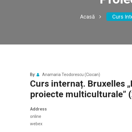
Acasă
Curs Inte
By:
Anamaria Teodorescu (Ciocan)
Curs internaț. Bruxelles „
proiecte multiculturale” (
Address
online
webex