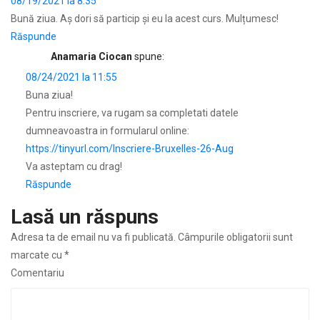
08/19/2021 la 8:35
Bună ziua. Aș dori să particip și eu la acest curs. Mulțumesc!
Răspunde
Anamaria Ciocan
spune:
08/24/2021 la 11:55
Buna ziua!
Pentru inscriere, va rugam sa completati datele
dumneavoastra in formularul online:
https://tinyurl.com/Inscriere-Bruxelles-26-Aug
Va asteptam cu drag!
Răspunde
Lasă un răspuns
Adresa ta de email nu va fi publicată.
Câmpurile obligatorii sunt
marcate cu
*
Comentariu