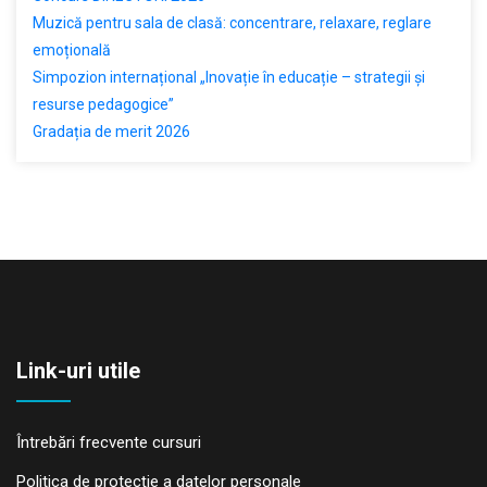
Muzică pentru sala de clasă: concentrare, relaxare, reglare
emoțională
Simpozion internațional „Inovație în educație – strategii și
resurse pedagogice”
Gradația de merit 2026
Link-uri utile
Întrebări frecvente cursuri
Politica de protecţie a datelor personale