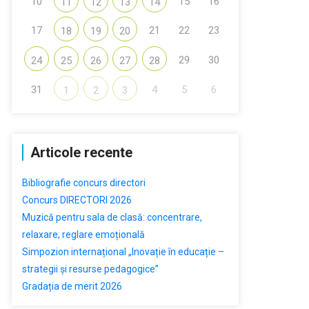
10
15
16
11
12
13
14
17
21
22
23
18
19
20
29
30
24
25
26
27
28
31
4
5
6
1
2
3
Articole recente
Bibliografie concurs directori
Concurs DIRECTORI 2026
Muzică pentru sala de clasă: concentrare,
relaxare, reglare emoțională
Simpozion internațional „Inovație în educație –
strategii și resurse pedagogice”
Gradația de merit 2026