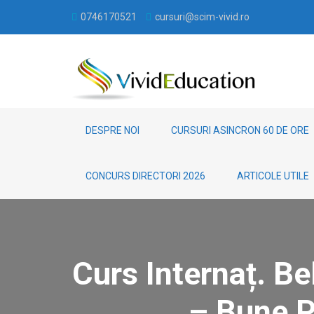
0746170521
cursuri@scim-vivid.ro
DESPRE NOI
CURSURI ASINCRON 60 DE ORE
CONCURS DIRECTORI 2026
ARTICOLE UTILE
Curs Internaț. Be
– Bune P