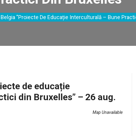
 Belgia ”Proiecte De Educație Interculturală – Bune Practi
oiecte de educație
tici din Bruxelles” – 26 aug.
Map Unavailable