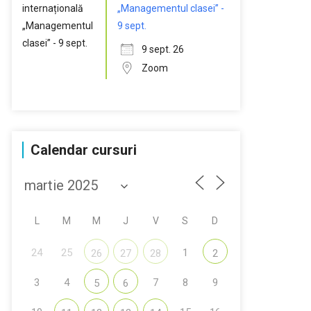
„Managementul clasei” -
9 sept.
9 sept. 26
Zoom
Calendar cursuri
L
M
M
J
V
S
D
24
25
1
26
27
28
2
3
4
7
8
9
5
6