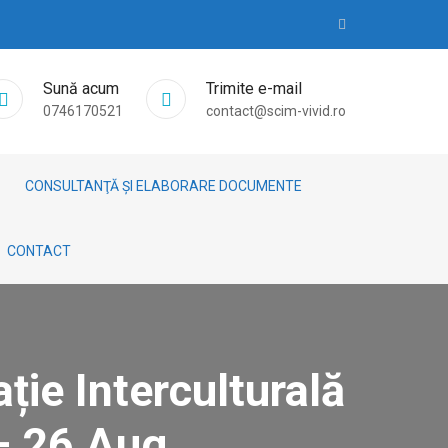
Sună acum
Trimite e-mail
0746170521
contact@scim-vivid.ro
CONSULTANŢĂ ȘI ELABORARE DOCUMENTE
CONTACT
ție Interculturală
– 26 Aug.