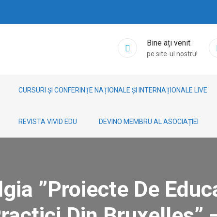
Bine ați venit
pe site-ul nostru!
CURSURI ȘI CONFERINȚE NAȚIONALE ȘI INTERNAȚIONALE LIVE
REVISTA VIVID EDU
DEVINO MEMBRU AL ASOCIAȚIEI
lgia ”Proiecte De Educa
ractici Din Bruxelles” 