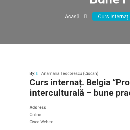
Acasă
Curs Internaț.
By:
Anamaria Teodorescu (Ciocan)
Curs internaț. Belgia ”Pr
interculturală – bune prac
Address
Online
Cisco Webex