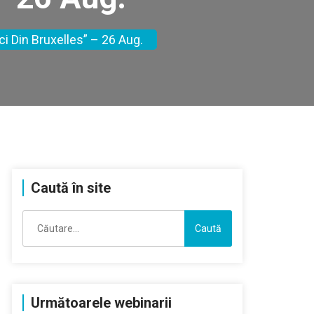
ci Din Bruxelles” – 26 Aug.
Caută în site
Caută
după:
Următoarele webinarii