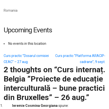
Romania
Upcoming Events
No events in this location
Navigare
Curs practic ”Dosarul comisiei
Curs practic ”Platforma ARACIP-
CEAC” – 27 aug.
cadrane”, 9 sept.
în
2 thoughts on “
Curs internaț.
articole
Belgia ”Proiecte de educație
interculturală – bune practici
din Bruxelles” – 26 aug.
”
Ieremie Cosmina Georgiana
spune: