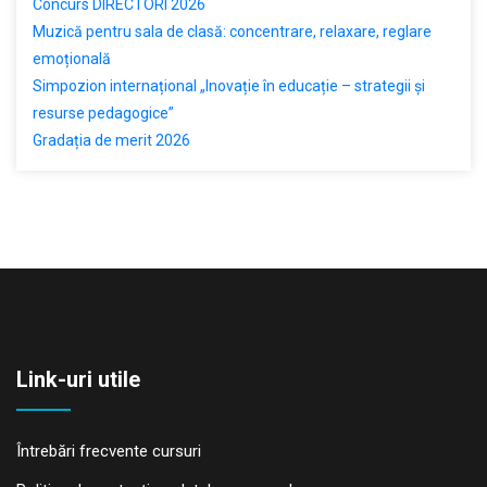
Concurs DIRECTORI 2026
Muzică pentru sala de clasă: concentrare, relaxare, reglare
emoțională
Simpozion internațional „Inovație în educație – strategii și
resurse pedagogice”
Gradația de merit 2026
Link-uri utile
Întrebări frecvente cursuri