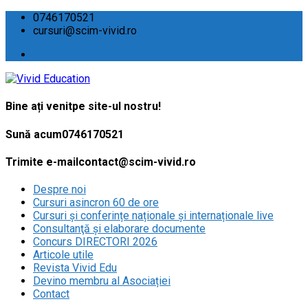
0746170521
cursuri@scim-vivid.ro
Bine ați venit
pe site-ul nostru!
Sună acum
0746170521
Trimite e-mail
contact@scim-vivid.ro
Despre noi
Cursuri asincron 60 de ore
Cursuri și conferințe naționale și internaționale live
Consultanţă și elaborare documente
Concurs DIRECTORI 2026
Articole utile
Revista Vivid Edu
Devino membru al Asociației
Contact