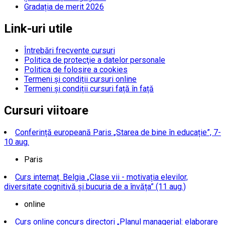
Gradația de merit 2026
Link-uri utile
Întrebări frecvente cursuri
Politica de protecţie a datelor personale
Politica de folosire a cookies
Termeni și condiții cursuri online
Termeni și condiții cursuri față în față
Cursuri viitoare
Conferință europeană Paris „Starea de bine în educație”, 7-
10 aug.
Paris
Curs internaț. Belgia „Clase vii - motivația elevilor,
diversitate cognitivă și bucuria de a învăța” (11 aug.)
online
Curs online concurs directori „Planul managerial: elaborare