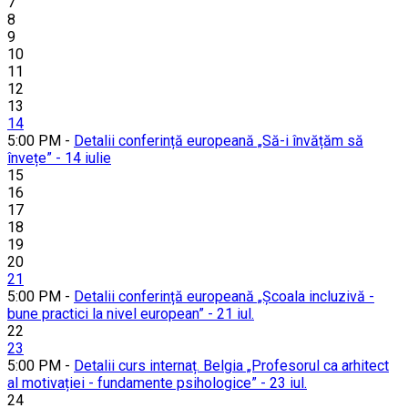
7
8
9
10
11
12
13
14
5:00 PM -
Detalii conferință europeană „Să-i învățăm să
învețe” - 14 iulie
15
16
17
18
19
20
21
5:00 PM -
Detalii conferință europeană „Școala incluzivă -
bune practici la nivel european” - 21 iul.
22
23
5:00 PM -
Detalii curs internaț. Belgia „Profesorul ca arhitect
al motivației - fundamente psihologice” - 23 iul.
24