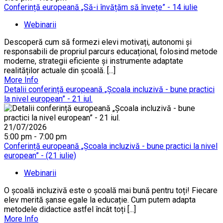
Conferință europeană „Să-i învățăm să învețe” - 14 iulie
Webinarii
Descoperă cum să formezi elevi motivați, autonomi și
responsabili de propriul parcurs educațional, folosind metode
moderne, strategii eficiente și instrumente adaptate
realităților actuale din școală. [...]
More Info
Detalii conferință europeană „Școala incluzivă - bune practici
la nivel european” - 21 iul.
21/07/2026
5:00 pm - 7:00 pm
Conferință europeană „Școala incluzivă - bune practici la nivel
european” - (21 iulie)
Webinarii
O școală incluzivă este o școală mai bună pentru toți! Fiecare
elev merită șanse egale la educație. Cum putem adapta
metodele didactice astfel încât toți [...]
More Info