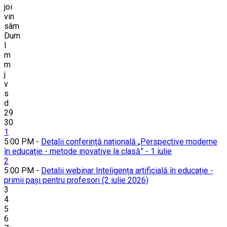
joi
vin
sâm
Dum
l
m
m
j
v
s
d
29
30
1
5:00 PM -
Detalii conferință națională „Perspective moderne
în educație - metode inovative la clasă” - 1 iulie
2
5:00 PM -
Detalii webinar Inteligența artificială în educație -
primii pași pentru profesori (2 iulie 2026)
3
4
5
6