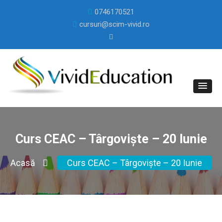
0746170521
cursuri@scim-vivid.ro
Curs CEAC – Târgoviște – 20 Iunie
Acasă
Curs CEAC – Târgoviște – 20 Iunie