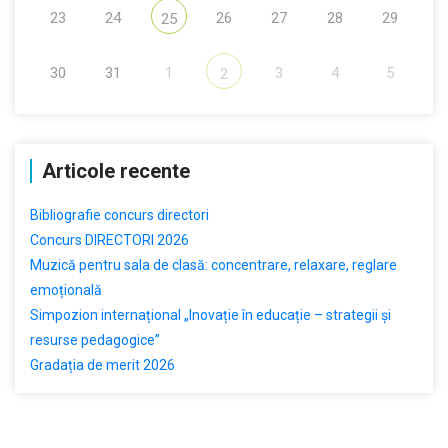
23
24
26
27
28
29
25
30
31
1
3
4
5
2
Articole recente
Bibliografie concurs directori
Concurs DIRECTORI 2026
Muzică pentru sala de clasă: concentrare, relaxare, reglare
emoțională
Simpozion internațional „Inovație în educație – strategii și
resurse pedagogice”
Gradația de merit 2026