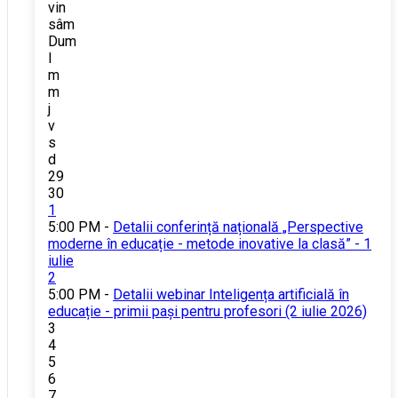
vin
sâm
Dum
l
m
m
j
v
s
d
29
30
1
5:00 PM -
Detalii conferință națională „Perspective
moderne în educație - metode inovative la clasă” - 1
iulie
2
5:00 PM -
Detalii webinar Inteligența artificială în
educație - primii pași pentru profesori (2 iulie 2026)
3
4
5
6
7