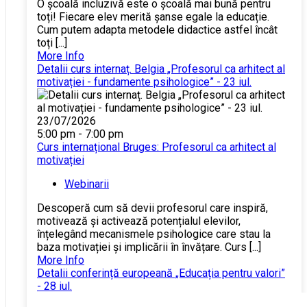
O școală incluzivă este o școală mai bună pentru
toți! Fiecare elev merită șanse egale la educație.
Cum putem adapta metodele didactice astfel încât
toți [...]
More Info
Detalii curs internaț. Belgia „Profesorul ca arhitect al
motivației - fundamente psihologice” - 23 iul.
23/07/2026
5:00 pm - 7:00 pm
Curs internațional Bruges: Profesorul ca arhitect al
motivației
Webinarii
Descoperă cum să devii profesorul care inspiră,
motivează și activează potențialul elevilor,
înțelegând mecanismele psihologice care stau la
baza motivației și implicării în învățare. Curs [...]
More Info
Detalii conferință europeană „Educația pentru valori”
- 28 iul.