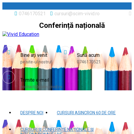
0746170521
cursuri@scim-vivid.ro
Conferință națională
Bine ați venit
Sună acum
pe site-ul nostru!
0746170521
Trimite e-mail
contact@scim-vivid.ro
DESPRE NOI
CURSURI ASINCRON 60 DE ORE
CURSURI ȘI CONFERINȚE NAȚIONALE ȘI