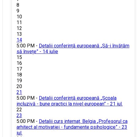
8
9
10
11
12
13
14
5:00 PM -
Detalii conferință europeană „Să-i învățăm
să învețe” - 14 iulie
15
16
17
18
19
20
21
5:00 PM -
Detalii conferință europeană „Școala
incluzivă - bune practici la nivel european” - 21 iul.
22
23
5:00 PM -
Detalii curs internaț. Belgia „Profesorul ca
arhitect al motivației - fundamente psihologice” - 23
iul.