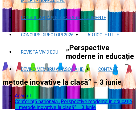
INTERNAȚIONALE LIVE
CONSULTANŢĂ ȘI ELABORARE DOCUMENTE
CONCURS DIRECTORI 2026
ARTICOLE UTILE
„Perspective
REVISTA VIVID EDU
moderne în educație
–
DEVINO MEMBRU AL ASOCIAȚIEI
CONTACT
metode inovative la clasă” – 3 iunie
Acasă
Conferință națională „Perspective moderne în educație
– metode inovative la clasă” – 3 iunie