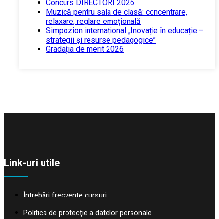
Concurs DIRECTORI 2026
Muzică pentru sala de clasă: concentrare,
relaxare, reglare emoțională
Simpozion internațional „Inovație în educație –
strategii și resurse pedagogice”
Gradația de merit 2026
Link-uri utile
Întrebări frecvente cursuri
Politica de protecţie a datelor personale