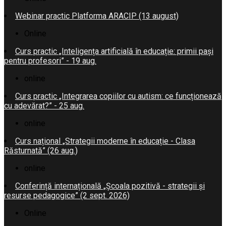
Webinar practic Platforma ARACIP (13 august)
Online
Curs practic „Inteligența artificială în educație: primii pași
pentru profesori” - 19 aug.
online
Curs practic „Integrarea copiilor cu autism: ce funcționează
cu adevărat?” - 25 aug.
online
Curs național „Strategii moderne în educație - Clasa
Răsturnată” (26 aug.)
online
Conferință internațională „Școala pozitivă - strategii și
resurse pedagogice” (2 sept. 2026)
Online