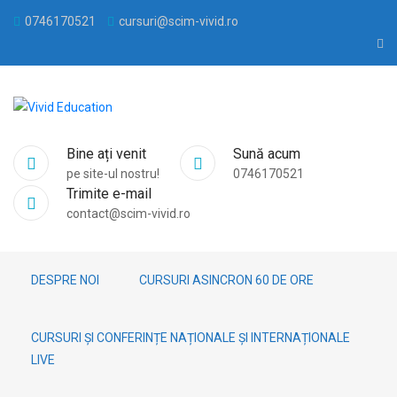
0746170521
cursuri@scim-vivid.ro
Bine ați venit
Sună acum
pe site-ul nostru!
0746170521
Trimite e-mail
contact@scim-vivid.ro
DESPRE NOI
CURSURI ASINCRON 60 DE ORE
CURSURI ȘI CONFERINȚE NAȚIONALE ȘI INTERNAȚIONALE
LIVE