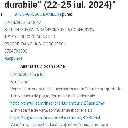
durabile” (22-25 iul. 2024)
”
GHEORGHESCU DANIELA
spune:
02/14/2024 la 13:47
SUNT INTERESATĂ DE ÎNSCRIERE LA CONFERINȚĂ.
INSPECTOR ȘCOLAR, ISJ TR
PROF.DR. DANIELA GHEORGHESCU
0784703006
Răspunde
Anamaria Ciocan
spune:
02/15/2024 la 6:00
Bună ziua!
Pentru conferințele din Luxemburg avem 2 grupe programate:
1. În vacanța de paşte, formular de înscriere aici:
https://tinyurl.com/inscriere-Luxemburg-29apr-2mai
2. În vacanța de vară, formular de înscriere aici:
https://tinyurl.com/inscriere-Luxemburg-22-25-iul
Vă stăm la dispoziție dacă aveți întrebări suplimentare: