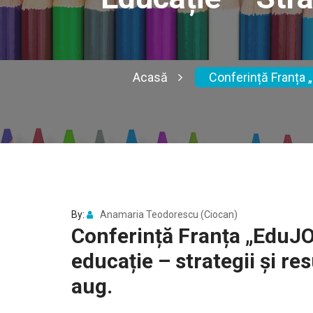
Acasă
Conferință Franța 
By:
Anamaria Teodorescu (Ciocan)
Conferință Franța „EduJO(
educație – strategii și r
aug.