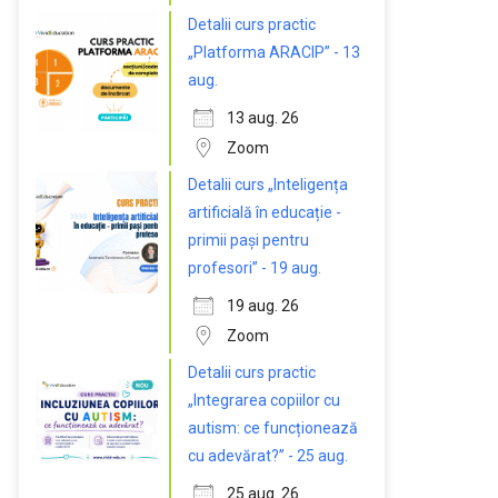
Detalii curs practic
„Platforma ARACIP” - 13
aug.
13 aug. 26
Zoom
Detalii curs „Inteligența
artificială în educație -
primii pași pentru
profesori” - 19 aug.
19 aug. 26
Zoom
Detalii curs practic
„Integrarea copiilor cu
autism: ce funcționează
cu adevărat?” - 25 aug.
25 aug. 26