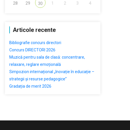
28
29
1
2
3
4
30
Articole recente
Bibliografie concurs directori
Concurs DIRECTORI 2026
Muzică pentru sala de clasă: concentrare,
relaxare, reglare emoțională
Simpozion internațional „Inovație în educație –
strategii și resurse pedagogice”
Gradația de merit 2026