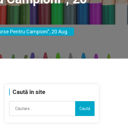
surse Pentru Campioni”, 20 Aug.
Caută în site
Caută
după: