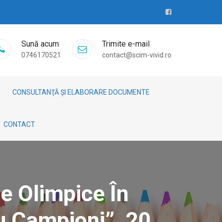
Sună acum
Trimite e-mail
0746170521
contact@scim-vivid.ro
CONSULTANŢĂ ȘI ELABORARE DOCUMENTE
CONTACT
e Olimpice În
u Campioni”, 20