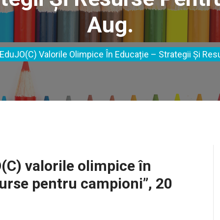
Aug.
„EduJO(C) Valorile Olimpice În Educație – Strategii Și Re
C) valorile olimpice în
esurse pentru campioni”, 20