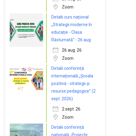
Zoom
Detalii curs național
„Strategii moderne în
educație - Clasa
Răsturnată” - 26 aug.
26 aug. 26
Zoom
Detalii conferință
internațională „Școala
pozitivă - strategii și
resurse pedagogice” (2
sept. 2026)
2 sept. 26
Zoom
Detalii conferință
națională „Proiecte