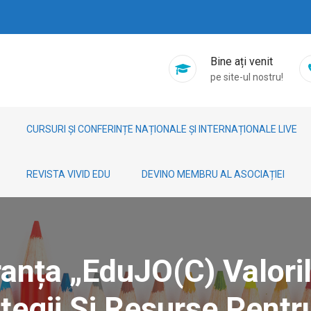
Bine ați venit
pe site-ul nostru!
CURSURI ȘI CONFERINȚE NAȚIONALE ȘI INTERNAȚIONALE LIVE
REVISTA VIVID EDU
DEVINO MEMBRU AL ASOCIAȚIEI
ranța „EduJO(C) Valoril
ategii Și Resurse Pentr