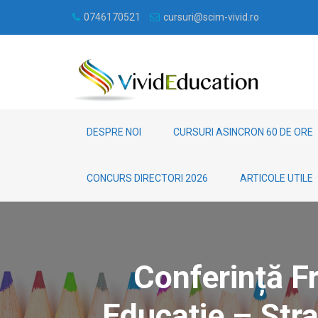
0746170521
cursuri@scim-vivid.ro
DESPRE NOI
CURSURI ASINCRON 60 DE ORE
CONCURS DIRECTORI 2026
ARTICOLE UTILE
Conferință F
Educație – Str