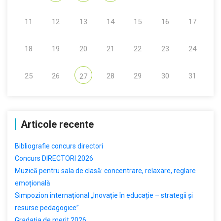
11
12
13
14
15
16
17
18
19
20
21
22
23
24
25
26
28
29
30
31
27
Articole recente
Bibliografie concurs directori
Concurs DIRECTORI 2026
Muzică pentru sala de clasă: concentrare, relaxare, reglare
emoțională
Simpozion internațional „Inovație în educație – strategii și
resurse pedagogice”
Gradația de merit 2026