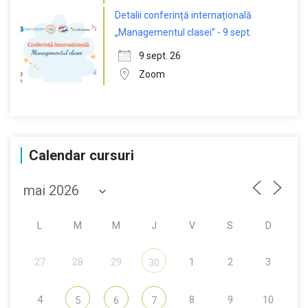
Detalii conferință internațională
„Managementul clasei” - 9 sept.
9 sept. 26
Zoom
Calendar cursuri
L
M
M
J
V
S
D
27
28
29
1
2
3
30
4
8
9
10
5
6
7