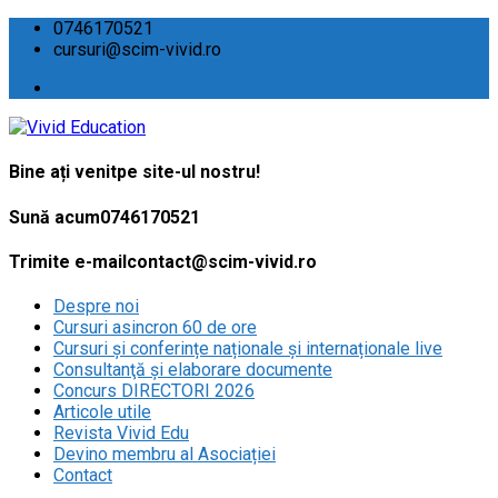
0746170521
cursuri@scim-vivid.ro
Bine ați venit
pe site-ul nostru!
Sună acum
0746170521
Trimite e-mail
contact@scim-vivid.ro
Despre noi
Cursuri asincron 60 de ore
Cursuri și conferințe naționale și internaționale live
Consultanţă și elaborare documente
Concurs DIRECTORI 2026
Articole utile
Revista Vivid Edu
Devino membru al Asociației
Contact