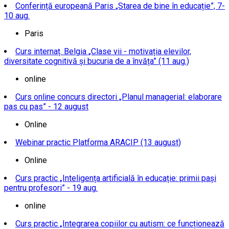
Conferință europeană Paris „Starea de bine în educație”, 7-
10 aug.
Paris
Curs internaț. Belgia „Clase vii - motivația elevilor,
diversitate cognitivă și bucuria de a învăța” (11 aug.)
online
Curs online concurs directori „Planul managerial: elaborare
pas cu pas” - 12 august
Online
Webinar practic Platforma ARACIP (13 august)
Online
Curs practic „Inteligența artificială în educație: primii pași
pentru profesori” - 19 aug.
online
Curs practic „Integrarea copiilor cu autism: ce funcționează