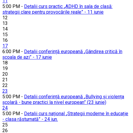
11
5:00 PM -
Detalii curs practic „ADHD în sala de clasă:
strategii clare pentru provocările reale” - 11 iunie
12
13
14
15
16
17
6:00 PM -
Detalii conferință europeană „Gândirea critică în
școala de azi” - 17 iunie
18
19
20
21
22
23
5:00 PM -
Detalii conferință europeană „Bullying și violența
școlară - bune practici la nivel european” (23 iunie)
24
5:00 PM -
Detalii curs național „Strategii moderne în educație
- clasa răsturnată” - 24 iun.
25
26