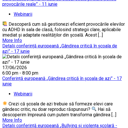
provocările reale” - 11 iunie
Webinarii
Descoperă cum să gestionezi eficient provocările elevilor
cu ADHD în sala de clasă, folosind strategii clare, aplicabile
imediat și adaptate realităților din școală. Acest [...]
More Info
Detalii conferință europeană „Gândirea critică în școala de
azi” - 17 iunie
17/06/2026
6:00 pm - 8:00 pm
Conferință europeană „Gândirea critică în școala de azi” - 17
iunie
Webinarii
Crezi că școala de azi trebuie să formeze elevi care
gândesc critic, nu doar reproduc răspunsuri?
Hai să
descoperim împreună cum putem transforma gândirea [...]
More Info
Detalii conferință europeană „Bullying și violența școlară -