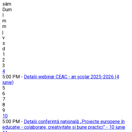
sâm
Dum
l
m
m
j
v
s
d
1
2
3
4
5:00 PM -
Detalii webinar CEAC - an școlar 2025-2026 (4
iunie)
5
6
7
8
9
10
5:00 PM -
Detalii conferință națională „Proiecte europene în
educație - colaborare, creativitate și bune practici” - 10 iunie